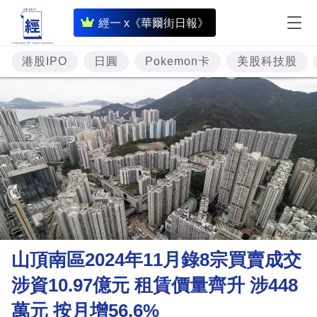
即
經一 x《華爾街日報》
時
財
港股IPO
日圓
Pokemon卡
美股科技股
經
專
題
投
資
樓
市
理
山頂南區2024年11月錄8宗買賣成交
財
涉資10.97億元 租賃價量齊升 涉448
商
萬元 按月增56.6%
業