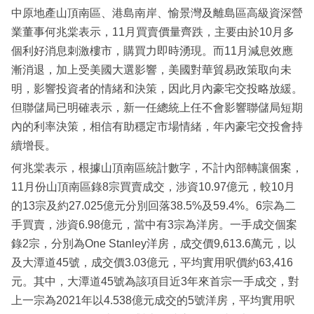
中原地產山頂南區、港島南岸、愉景灣及離島區高級資深營
業董事何兆棠表示，11月買賣價量齊跌，主要由於10月多
個利好消息刺激樓市，購買力即時湧現。而11月減息效應
漸消退，加上受美國大選影響，美國對華貿易政策取向未
明，影響投資者的情緒和決策，因此月內豪宅交投略放緩。
但聯儲局已明確表示，新一任總統上任不會影響聯儲局短期
內的利率決策，相信有助穩定市場情緒，年內豪宅交投會持
續增長。
何兆棠表示，根據山頂南區統計數字，不計內部轉讓個案，
11月份山頂南區錄8宗買賣成交，涉資10.97億元，較10月
的13宗及約27.025億元分別回落38.5%及59.4%。6宗為二
手買賣，涉資6.98億元，當中有3宗為洋房。一手成交個案
錄2宗，分別為One Stanley洋房，成交價9,613.6萬元，以
及大潭道45號，成交價3.03億元，平均實用呎價約63,416
元。其中，大潭道45號為該項目近3年來首宗一手成交，對
上一宗為2021年以4.538億元成交的5號洋房，平均實用呎