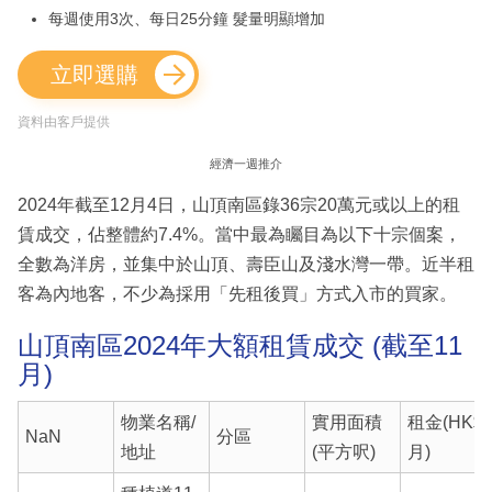
每週使用3次、每日25分鐘 髮量明顯增加
立即選購
資料由客戶提供
經濟一週推介
2024年截至12月4日，山頂南區錄36宗20萬元或以上的租
賃成交，佔整體約7.4%。當中最為矚目為以下十宗個案，
全數為洋房，並集中於山頂、壽臣山及淺水灣一帶。近半租
客為內地客，不少為採用「先租後買」方式入市的買家。
山頂南區2024年大額租賃成交 (截至11
月)
物業名稱/
實用面積
租金(HK$/
NaN
分區
地址
(平方呎)
月)