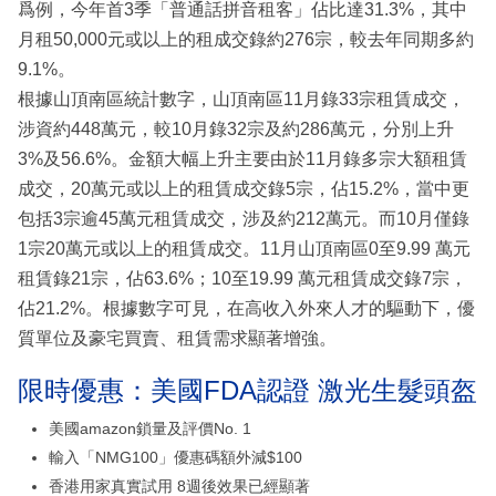
爲例，今年首3季「普通話拼音租客」佔比達31.3%，其中
月租50,000元或以上的租成交錄約276宗，較去年同期多約
9.1%。
根據山頂南區統計數字，山頂南區11月錄33宗租賃成交，
涉資約448萬元，較10月錄32宗及約286萬元，分別上升
3%及56.6%。金額大幅上升主要由於11月錄多宗大額租賃
成交，20萬元或以上的租賃成交錄5宗，佔15.2%，當中更
包括3宗逾45萬元租賃成交，涉及約212萬元。而10月僅錄
1宗20萬元或以上的租賃成交。11月山頂南區0至9.99 萬元
租賃錄21宗，佔63.6%；10至19.99 萬元租賃成交錄7宗，
佔21.2%。根據數字可見，在高收入外來人才的驅動下，優
質單位及豪宅買賣、租賃需求顯著增強。
限時優惠：美國FDA認證 激光生髮頭盔
美國amazon鎖量及評價No. 1
輸入「NMG100」優惠碼額外減$100
香港用家真實試用 8週後效果已經顯著