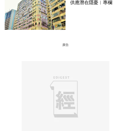
供應潛在隱憂︳專欄
廣告