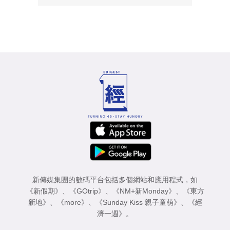
新傳媒集團的數碼平台包括多個網站和應用程式，如
《新假期》
、
《GOtrip》
、
《NM+新Monday》
、
《東方
新地》
、
《more》
、
《Sunday Kiss 親子童萌》
、
《經
濟一週》
。