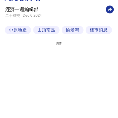
科
經濟一週編輯部
技
Dec 6 2024
二手成交
職
中原地產
山頂南區
愉景灣
樓市消息
場
生
廣告
活
時
事
專
欄
訂
閱
專
區