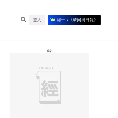
登入
經一 x《華爾街日報》
廣告