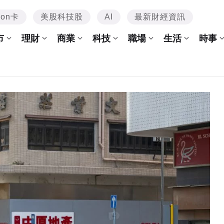
mon卡
美股科技股
AI
最新財經資訊
市
理財
商業
科技
職場
生活
時事