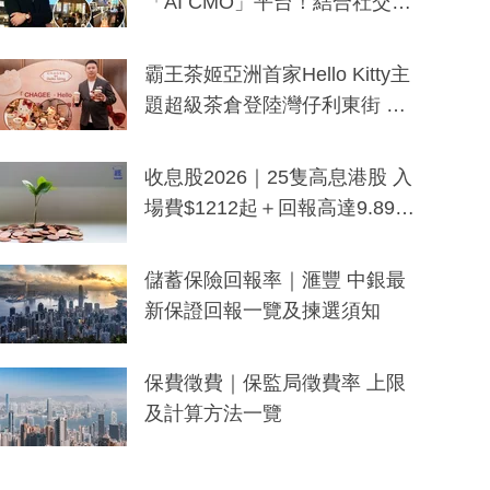
「AI CMO」平台！結合社交聆
聽與廣東話大模型 助中小企數
分鐘生成「貼地」宣傳短片
霸王茶姬亞洲首家Hello Kitty主
題超級茶倉登陸灣仔利東街 推
出首創「伯爵紅茶色」Hello Kitt
y及香港限定特調系列
收息股2026｜25隻高息港股 入
場費$1212起＋回報高達9.89
厘！持續更新
儲蓄保險回報率｜滙豐 中銀最
新保證回報一覽及揀選須知
保費徵費｜保監局徵費率 上限
及計算方法一覽