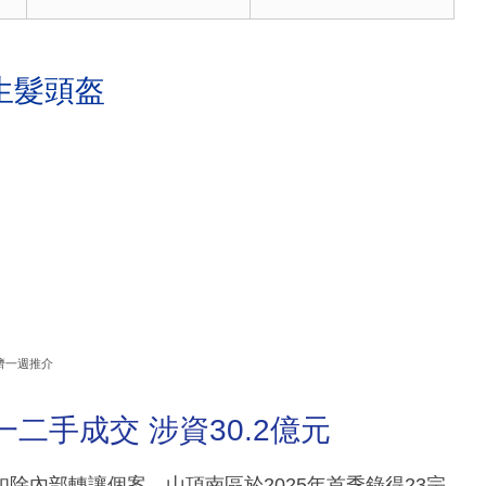
生髮頭盔
濟一週推介
一二手成交 涉資30.2億元
除內部轉讓個案，山頂南區於2025年首季錄得23宗