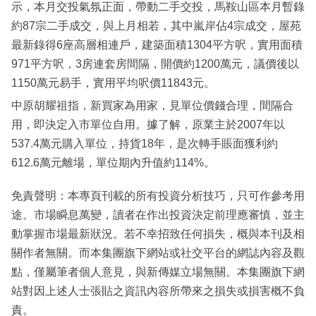
示，本月交投氣氛正面，帶動二手交投，馬鞍山區本月暫錄
約87宗二手成交，與上月相若，其中嵐岸佔4宗成交，屋苑
最新錄得6座高層相連戶，建築面積1304平方呎，實用面積
971平方呎，3房連套房間隔，開價約1200萬元，議價後以
1150萬元易手，實用平均呎價11843元。
中原胡耀祖指，新買家為用家，見單位價錢合理，間隔合
用，即決定入市單位自用。據了解，原業主於2007年以
537.4萬元購入單位，持貨18年，是次轉手賬面獲利約
612.6萬元離場，單位期內升值約114%。
免責聲明：本專頁刊載的所有投資分析技巧，只可作參考用
途。市場瞬息萬變，讀者在作出投資決定前理應審慎，並主
動掌握市場最新狀況。若不幸招致任何損失，概與本刊及相
關作者無關。而本集團旗下網站或社交平台的網誌內容及觀
點，僅屬筆者個人意見，與新傳媒立場無關。本集團旗下網
站對因上述人士張貼之資訊內容所帶來之損失或損害概不負
責。