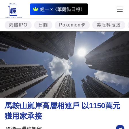
即
經一 x《華爾街日報》
時
財
港股IPO
日圓
Pokemon卡
美股科技股
經
專
題
投
資
樓
市
理
馬鞍山嵐岸高層相連戶 以1150萬元
財
獲用家承接
商
業