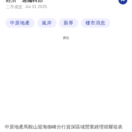
經濟一週編輯部
Jul 31 2025
二手成交
科
技
中原地產
嵐岸
新界
樓市消息
職
場
廣告
生
活
時
事
專
欄
訂
閱
專
中原地產馬鞍山迎海御峰分行資深區域營業經理胡耀祖表
區