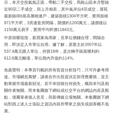
示，本月交投氣氛正面，帶動二手交投，馬鞍山區本月暫錄
近90宗二手成交，與上月相若，其中嵐岸佔4宗成交，屋苑
最新錄得6座高層相連戶，建築面積1304平方呎，實用面積
971平方呎，3房連套房間隔，開價約1200萬元，議價後以
1150萬元易手，實用平均呎價11843元。
中原胡耀祖指，新買家為用家，見單位價錢合理，間隔合
用，即決定入市單位自用。據了解，原業主於2007年以
537.4萬元購入單位，持貨18年，是次轉手賬面獲利約
612.6萬元離場，單位期內升值約114%。
免責聲明：本專頁刊載的所有投資分析技巧，只可作參考用
途。市場瞬息萬變，讀者在作出投資決定前理應審慎，並主
動掌握市場最新狀況。若不幸招致任何損失，概與本刊及相
關作者無關。而本集團旗下網站或社交平台的網誌內容及觀
點，僅屬筆者個人意見，與新傳媒立場無關。本集團旗下網
站對因上述人士張貼之資訊內容所帶來之損失或損害概不負
責。