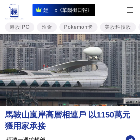
即
經一 x《華爾街日報》
時
財
港股IPO
匯金
Pokemon卡
美股科技股
經
專
題
投
資
樓
市
理
馬鞍山嵐岸高層相連戶 以1150萬元
財
獲用家承接
商
業