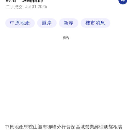
經濟一週編輯部
Jul 31 2025
二手成交
科
技
中原地產
嵐岸
新界
樓市消息
職
場
廣告
生
活
時
事
專
欄
訂
閱
專
中原地產馬鞍山迎海御峰分行資深區域營業經理胡耀祖表
區