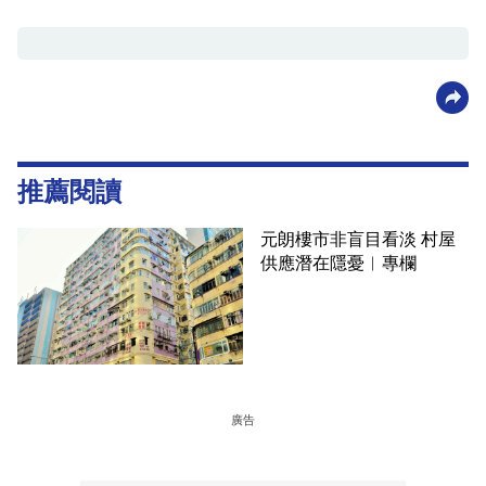
推薦閱讀
元朗樓市非盲目看淡 村屋
供應潛在隱憂︳專欄
廣告