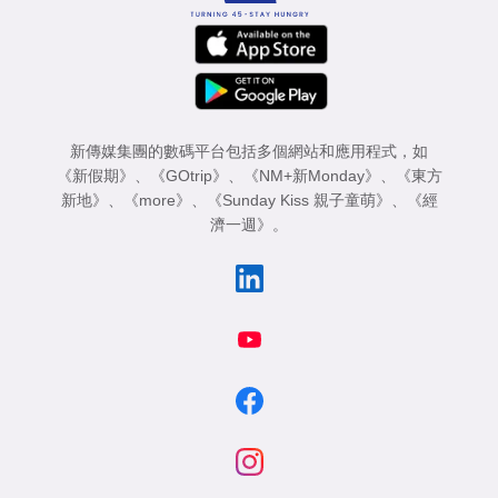
新傳媒集團的數碼平台包括多個網站和應用程式，如
《新假期》
、
《GOtrip》
、
《NM+新Monday》
、
《東方
新地》
、
《more》
、
《Sunday Kiss 親子童萌》
、
《經
濟一週》
。