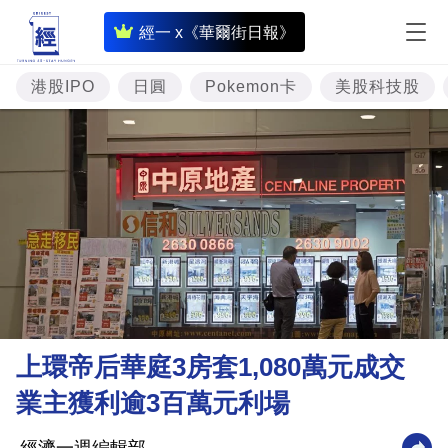
即
經一 x《華爾街日報》
時
財
港股IPO
日圓
Pokemon卡
美股科技股
經
專
題
投
資
樓
市
理
上環帝后華庭3房套1,080萬元成交
財
業主獲利逾3百萬元利場
商
業