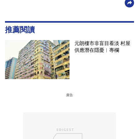
推薦閱讀
元朗樓市非盲目看淡 村屋
供應潛在隱憂︳專欄
廣告