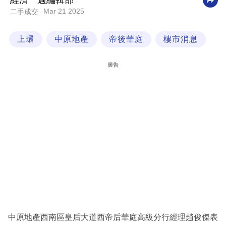
經濟一週編輯部
Mar 21 2025
二手成交
科
技
上環
中原地產
帝後華庭
樓市消息
職
場
廣告
生
活
時
事
專
欄
訂
閱
專
中原地產西南區皇后大道西帝后華庭高級分行經理趙俊傑表
區