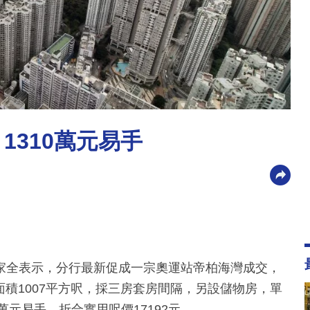
1310萬元易手
家全表示，分行最新促成一宗奧運站帝柏海灣成交，
面積1007平方呎，採三房套房間隔，另設儲物房，單
萬元易手，折合實用呎價17192元。