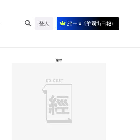
登入
經一 x《華爾街日報》
廣告