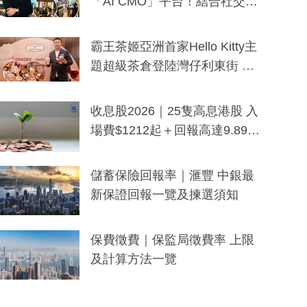
「AI CMO」平台！結合社交聆
聽與廣東話大模型 助中小企數
分鐘生成「貼地」宣傳短片
霸王茶姬亞洲首家Hello Kitty主
題超級茶倉登陸灣仔利東街 推
出首創「伯爵紅茶色」Hello Kitt
y及香港限定特調系列
收息股2026｜25隻高息港股 入
場費$1212起＋回報高達9.89
厘！持續更新
儲蓄保險回報率｜滙豐 中銀最
新保證回報一覽及揀選須知
保費徵費｜保監局徵費率 上限
及計算方法一覽