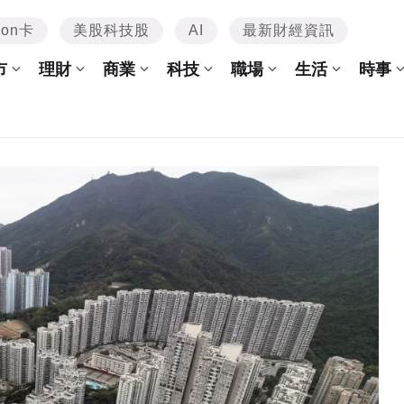
mon卡
美股科技股
AI
最新財經資訊
市
理財
商業
科技
職場
生活
時事