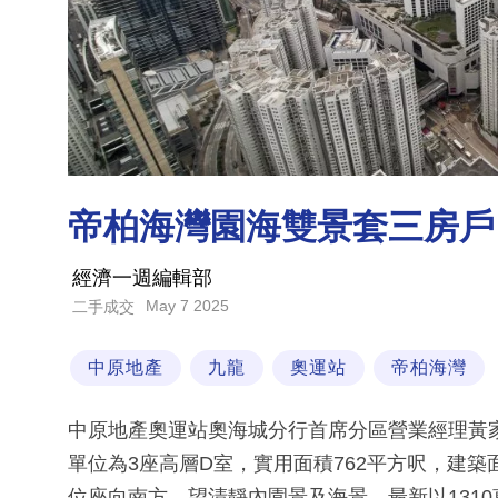
帝柏海灣園海雙景套三房戶 
經濟一週編輯部
May 7 2025
二手成交
中原地產
九龍
奧運站
帝柏海灣
中原地產奧運站奧海城分行首席分區營業經理黃
單位為3座高層D室，實用面積762平方呎，建築
位座向南方，望清靜內園景及海景，最新以1310