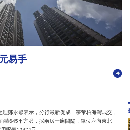
萬元易手
經理鄭永馨表示，分行最新促成一宗帝柏海灣成交，
築面積645平方呎，採兩房一廁間隔，單位座向東北
呎價19474元。