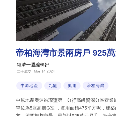
帝柏海灣市景兩房戶 925
經濟一週編輯部
Mar 14 2024
二手成交
中原地產
九龍
奧運
帝柏海灣
中原地產奧運站瓏璽第一分行高級資深分區營業
單位為5座高層G室 ，實用面積475平方呎，建
方，望開揚都市景，最新以925萬元易手，折合實用