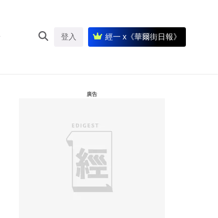
登入
經一 x《華爾街日報》
廣告