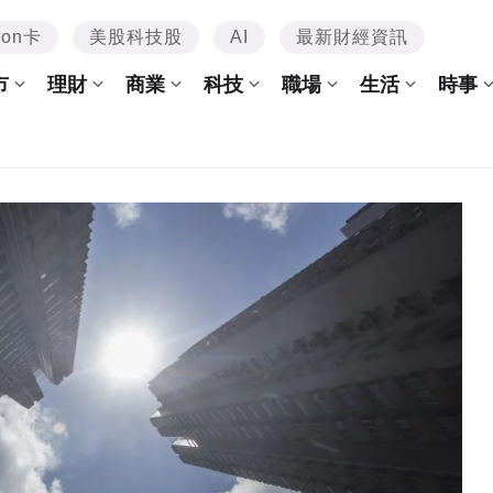
mon卡
美股科技股
AI
最新財經資訊
市
理財
商業
科技
職場
生活
時事