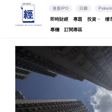
港股IPO
日圓
Poke
即時財經
專題
投資
樓
專欄
訂閱專區