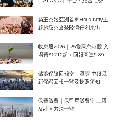
「AI CMO」平台！結合社交聆
聽與廣東話大模型 助中小企數
分鐘生成「貼地」宣傳短片
霸王茶姬亞洲首家Hello Kitty主
題超級茶倉登陸灣仔利東街 推
出首創「伯爵紅茶色」Hello Kitt
y及香港限定特調系列
收息股2026｜25隻高息港股 入
場費$1212起＋回報高達9.89
厘！持續更新
儲蓄保險回報率｜滙豐 中銀最
新保證回報一覽及揀選須知
保費徵費｜保監局徵費率 上限
及計算方法一覽