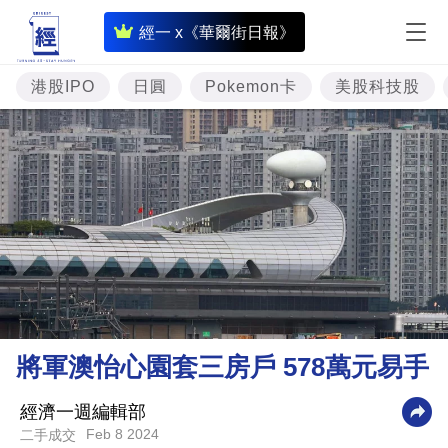
即
經一 x《華爾街日報》
時
財
港股IPO
日圓
Pokemon卡
美股科技股
經
專
題
投
資
樓
市
理
將軍澳怡心園套三房戶 578萬元易手
財
商
經濟一週編輯部
Feb 8 2024
二手成交
業