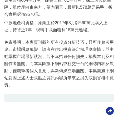
實用面積604平方呎，建築面積781平方呎，採三房套房間
隔，單位座向東南方，望內園景，最新以578萬元易手，折
合實用呎價9570元。
中原地產柯勇指，原業主於2017年3月以560萬元購入上
址，持貨近7年，現轉手賬面獲利18萬元離場。
免責聲明：本專頁刊載的所有投資分析技巧，只可作參考用
途。市場瞬息萬變，讀者在作出投資決定前理應審慎，並主
動掌握市場最新狀況。若不幸招致任何損失，概與本刊及相
關作者無關。而本集團旗下網站或社交平台的網誌內容及觀
點，僅屬筆者個人意見，與新傳媒立場無關。本集團旗下網
站對因上述人士張貼之資訊內容所帶來之損失或損害概不負
責。