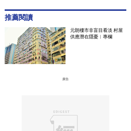
推薦閱讀
元朗樓市非盲目看淡 村屋
供應潛在隱憂︳專欄
廣告