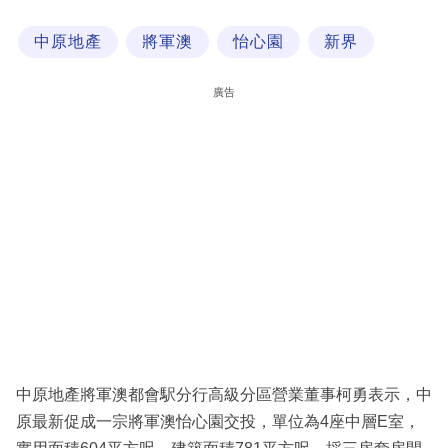
科
中原地產
將軍澳
怡心園
新界
技
職
廣告
場
生
活
時
事
專
欄
訂
閱
中原地產將軍澳都會駅分行高級分區營業董事柯勇表示，中
專
原最新促成一宗將軍澳怡心園交投，單位為4座中層E室，
區