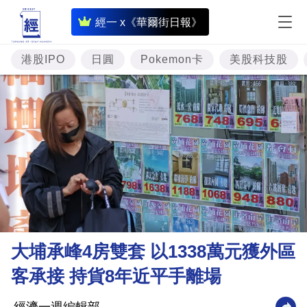
即
經一 x《華爾街日報》
時
財
港股IPO
日圓
Pokemon卡
美股科技股
經
專
題
投
資
樓
市
理
大埔承峰4房雙套 以1338萬元獲外區
財
客承接 持貨8年近平手離場
商
業