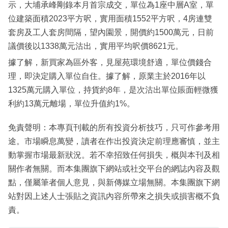
示，大埔承峰剛錄本月首宗成交，單位為1座中層A室，單
位建築面積2023平方呎，實用面積1552平方呎，4房連雙
套房及工人套房間隔，望內園景，開價約1500萬元，日前
議價後以1338萬元沽出，實用平均呎價8621元。
據了解，新買家為區外客，見屋苑環境舒適，單位價錢合
理，即決定購入單位自住。據了解，原業主於2016年以
1325萬元購入單位，持貨約8年，是次沽出單位賬面輕微獲
利約13萬元離場，單位升值約1%。
免責聲明：本專頁刊載的所有投資分析技巧，只可作參考用
途。市場瞬息萬變，讀者在作出投資決定前理應審慎，並主
動掌握市場最新狀況。若不幸招致任何損失，概與本刊及相
關作者無關。而本集團旗下網站或社交平台的網誌內容及觀
點，僅屬筆者個人意見，與新傳媒立場無關。本集團旗下網
站對因上述人士張貼之資訊內容所帶來之損失或損害概不負
責。