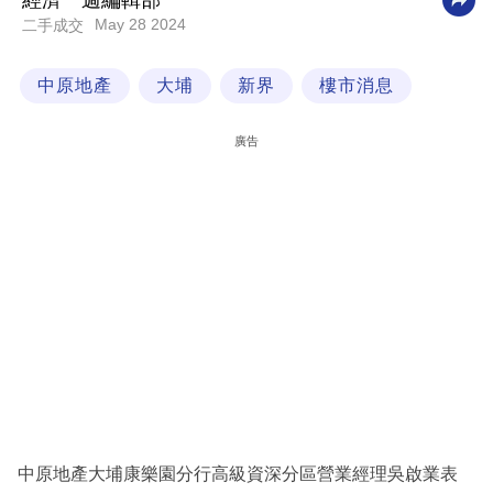
經濟一週編輯部
May 28 2024
二手成交
科
技
中原地產
大埔
新界
樓市消息
職
場
廣告
生
活
時
事
專
欄
訂
閱
專
中原地產大埔康樂園分行高級資深分區營業經理吳啟業表
區