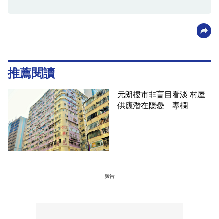
推薦閱讀
元朗樓市非盲目看淡 村屋
供應潛在隱憂︳專欄
廣告