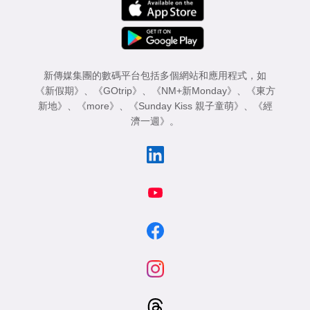
新傳媒集團的數碼平台包括多個網站和應用程式，如
《新假期》
、
《GOtrip》
、
《NM+新Monday》
、
《東方
新地》
、
《more》
、
《Sunday Kiss 親子童萌》
、
《經
濟一週》
。