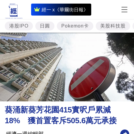
即
經一 x《華爾街日報》
時
財
港股IPO
日圓
Pokemon卡
美股科技股
經
專
題
投
資
樓
市
理
葵涌新葵芳花園415實呎戶累減
財
18% 獲首置客斥505.6萬元承接
商
業