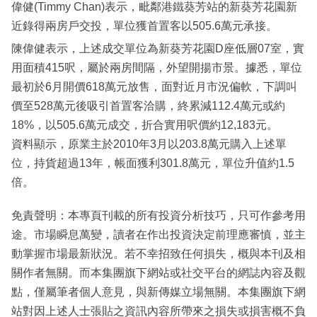
偉健(Timmy Chan)表示，毗鄰港鐵葵芳站的新葵芳花園新
近錄得兩房戶交投，單位獲首置客以505.6萬元承接。
陳偉健表示，上述成交單位為新葵芳花園D座低層07室，實
用面積415呎，屬於兩房間隔，外望開揚市景。據悉，單位
最初於6月開價618萬元放售，面對近月市況偏軟，下調叫
價至528萬元後吸引首置客洽購，終累減112.4萬元或約
18%，以505.6萬元成交，折合實用呎價約12,183元。
資料顯示，原業主於2010年3月以203.8萬元購入上述單
位，持貨超過13年，帳面獲利301.8萬元，單位升值約1.5
倍。
免責聲明：本專頁刊載的所有投資分析技巧，只可作參考用
途。市場瞬息萬變，讀者在作出投資決定前理應審慎，並主
動掌握市場最新狀況。若不幸招致任何損失，概與本刊及相
關作者無關。而本集團旗下網站或社交平台的網誌內容及觀
點，僅屬筆者個人意見，與新傳媒立場無關。本集團旗下網
站對因上述人士張貼之資訊內容所帶來之損失或損害概不負