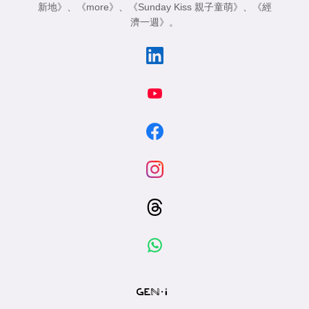
新地》
、
《more》
、
《Sunday Kiss 親子童萌》
、
《經
濟一週》
。