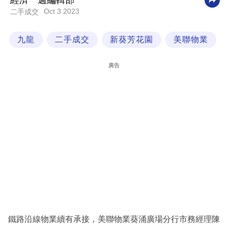
經濟一週編輯部
Oct 3 2023
二手成交
科
技
九龍
二手成交
新葵芳花園
美聯物業
職
場
廣告
生
活
時
事
專
欄
訂
閱
專
鐵路沿線物業續有承接，美聯物業葵涌廣場分行市務經理陳
區