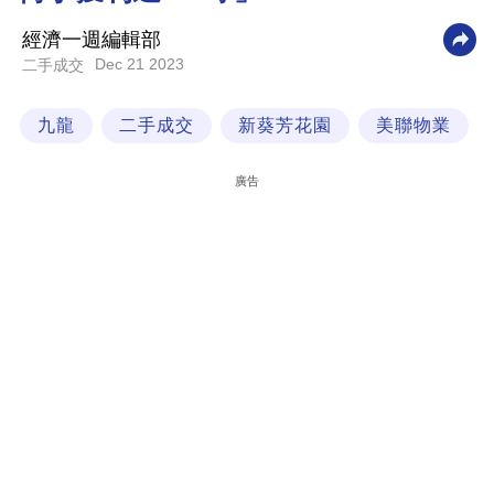
科
經濟一週編輯部
技
Dec 21 2023
二手成交
職
九龍
二手成交
新葵芳花園
美聯物業
場
生
廣告
活
時
事
專
欄
訂
閱
專
區