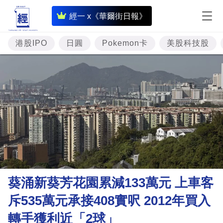
即
經一 x《華爾街日報》
時
財
港股IPO
日圓
Pokemon卡
美股科技股
經
專
題
投
資
樓
市
理
葵涌新葵芳花園累減133萬元 上車客
財
斥535萬元承接408實呎 2012年買入
商
轉手獲利近「2球」
業