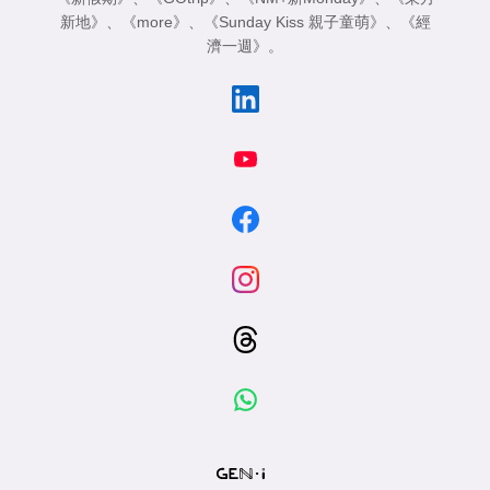
新地》
、
《more》
、
《Sunday Kiss 親子童萌》
、
《經
濟一週》
。