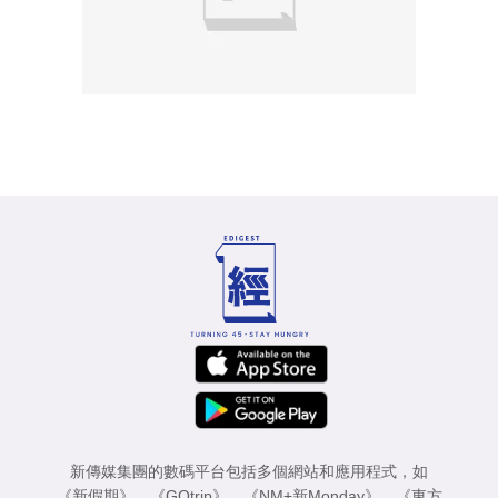
新傳媒集團的數碼平台包括多個網站和應用程式，如
《新假期》
、
《GOtrip》
、
《NM+新Monday》
、
《東方