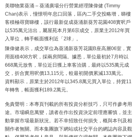
美聯物業葵涌 – 葵涌廣場分行營業經理陳偉健 (Timmy
Chan)表示，憧憬明年息口回落，區內二手交投略增，睇樓
客積極尋寶睇樓，該行最新促成葵涌新葵芳花園408實呎戶
以535萬元沽出，屬屋苑本月第6宗成交，原業主2012年買
入單位，轉手帳面獲利近「2球」。
陳偉健表示，成交單位為葵涌新葵芳花園B座高層06室，實
用面積408方呎，採兩房間隔。據悉，單位最初於7月時以
668萬元放售，單位近日獲上車客洽購，最終以535萬元成
交，折合實用呎價13,115元，較最初開價累減133萬元。
資料顯示，原業主於2012年以345.8萬元買入單位，持貨11
年轉售，帳面獲利189.2萬元。
免責聲明：本專頁刊載的所有投資分析技巧，只可作參考用
途。市場瞬息萬變，讀者在作出投資決定前理應審慎，並主
動掌握市場最新狀況。若不幸招致任何損失，概與本刊及相
關作者無關。而本集團旗下網站或社交平台的網誌內容及觀