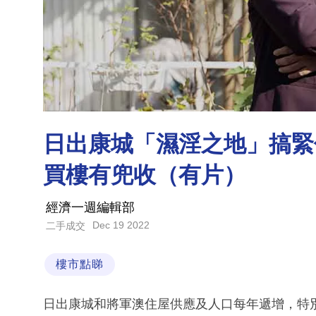
日出康城「濕淫之地」搞緊
買樓有兜收（有片）
經濟一週編輯部
Dec 19 2022
二手成交
樓市點睇
日出康城和將軍澳住屋供應及人口每年遞增，特