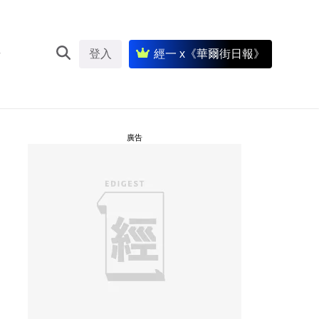
登入
經一 x《華爾街日報》
廣告