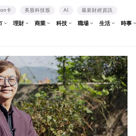
mon卡
美股科技股
AI
最新財經資訊
市
理財
商業
科技
職場
生活
時事