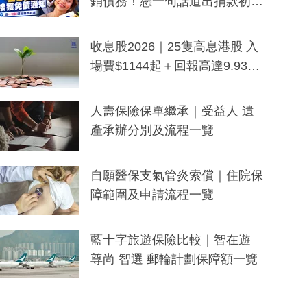
銷債務！憑一句話道出捐款初
衷：加州26萬人接獲免債通知、
一度被誤當詐騙手段
收息股2026｜25隻高息港股 入
場費$1144起＋回報高達9.93
厘！持續更新
人壽保險保單繼承｜受益人 遺
產承辦分別及流程一覽
自願醫保支氣管炎索償｜住院保
障範圍及申請流程一覽
藍十字旅遊保險比較｜智在遊
尊尚 智選 郵輪計劃保障額一覽