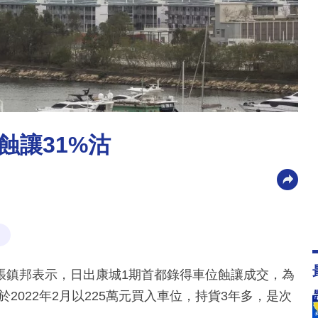
蝕讓31%沽
張鎮邦表示，日出康城1期首都錄得車位蝕讓成交，為
於2022年2月以225萬元買入車位，持貨3年多，是次