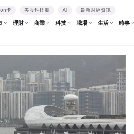
mon卡
美股科技股
AI
最新財經資訊
市
理財
商業
科技
職場
生活
時事