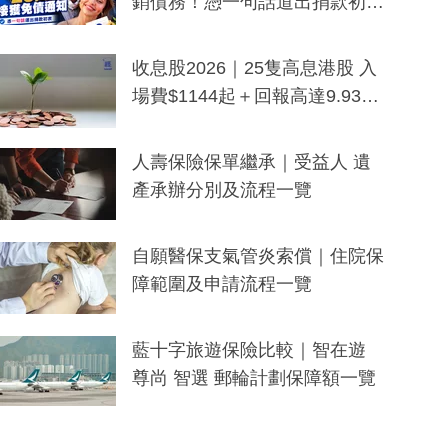
銷債務！憑一句話道出捐款初
衷：加州26萬人接獲免債通知、
一度被誤當詐騙手段
收息股2026｜25隻高息港股 入
場費$1144起＋回報高達9.93
厘！持續更新
人壽保險保單繼承｜受益人 遺
產承辦分別及流程一覽
自願醫保支氣管炎索償｜住院保
障範圍及申請流程一覽
藍十字旅遊保險比較｜智在遊
尊尚 智選 郵輪計劃保障額一覽