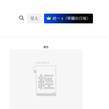
登入
經一 x《華爾街日報》
廣告