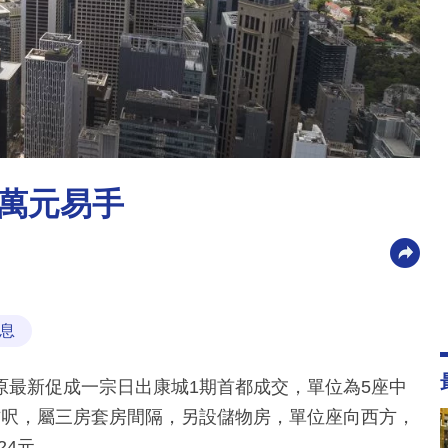
9萬元易手
息
原最新促成一宗日出康城1期首都成交，單位為5座中
平方呎，屬三房套房間隔，另設儲物房，單位座向西方，
24元。