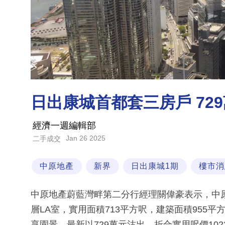
日出康城首都套三房戶 72
經濟一週編輯部
Jan 26 2025
二手成交
中原地產
新界
日出康城1期
樓市消
中原地產蔚藍灣畔第二分行經理關偉豪表示，中
層LA室，實用面積713平方呎，建築面積955
享園景，最新以729萬元沽出，折合實用呎價102