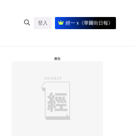
登入
經一 x《華爾街日報》
廣告