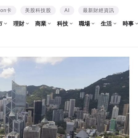
mon卡
美股科技股
AI
最新財經資訊
市
理財
商業
科技
職場
生活
時事