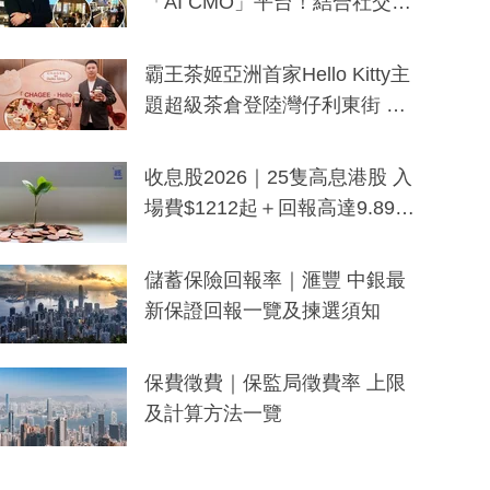
「AI CMO」平台！結合社交聆
聽與廣東話大模型 助中小企數
分鐘生成「貼地」宣傳短片
霸王茶姬亞洲首家Hello Kitty主
題超級茶倉登陸灣仔利東街 推
出首創「伯爵紅茶色」Hello Kitt
y及香港限定特調系列
收息股2026｜25隻高息港股 入
場費$1212起＋回報高達9.89
厘！持續更新
儲蓄保險回報率｜滙豐 中銀最
新保證回報一覽及揀選須知
保費徵費｜保監局徵費率 上限
及計算方法一覽