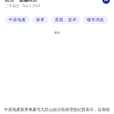
經濟一週編輯部
Sep 2 2024
二手成交
科
技
中原地產
新界
星凱．堤岸
樓市消息
職
場
廣告
生
活
時
事
專
欄
訂
閱
專
中原地產新界東豪宅九肚山組分區經理曾紀賢表示，近期租
區