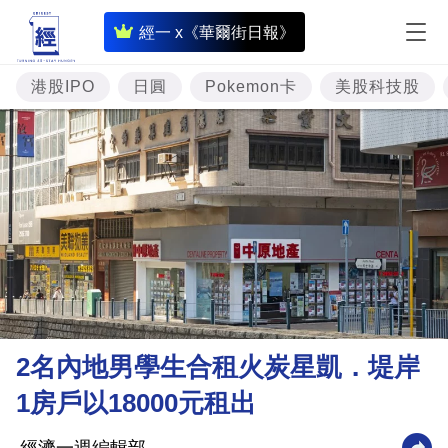
即
經一 x《華爾街日報》
時
財
港股IPO
日圓
Pokemon卡
美股科技股
經
專
題
投
資
樓
市
理
2名內地男學生合租火炭星凱．堤岸
財
1房戶以18000元租出
商
業