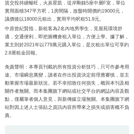
賃交投持續暢旺，火炭星凱．堤岸剛錄5座中層F室，單位
實用面積347平方呎，1房間隔，放盤時開價約19000元，
議價後以18000元租出，實用平均呎租51.9元。
中原曾紀賢指，新租客為2名內地男學生，見屋苑環境舒
適，交通便利，即把握機會租入單位，方便上學。據了解，
業主則於2021年以779萬元購入單位，是次租出單位可享約
2.8厘租金回報。
免責聲明：本專頁刊載的所有投資分析技巧，只可作參考用
途。市場瞬息萬變，讀者在作出投資決定前理應審慎，並主
動掌握市場最新狀況。若不幸招致任何損失，概與本刊及相
關作者無關。而本集團旗下網站或社交平台的網誌內容及觀
點，僅屬筆者個人意見，與新傳媒立場無關。本集團旗下網
站對因上述人士張貼之資訊內容所帶來之損失或損害概不負
責。