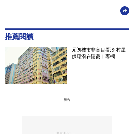
推薦閱讀
元朗樓市非盲目看淡 村屋
供應潛在隱憂︳專欄
廣告