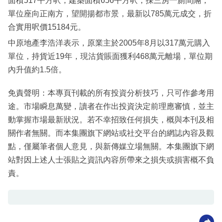
面積517平方呎，建築面積656平方呎，採三房一廁間隔，
單位座向正南方，望開揚都市景，最新以785萬元成交，折
合實用呎價15184元。
中原地產李浩洋表示，原業主於2005年8月以317萬元購入
單位，持貨近19年，現沽貨賬面獲利468萬元離場，單位期
內升值約1.5倍。
免責聲明：本專頁刊載的所有投資分析技巧，只可作參考用
途。市場瞬息萬變，讀者在作出投資決定前理應審慎，並主
動掌握市場最新狀況。若不幸招致任何損失，概與本刊及相
關作者無關。而本集團旗下網站或社交平台的網誌內容及觀
點，僅屬筆者個人意見，與新傳媒立場無關。本集團旗下網
站對因上述人士張貼之資訊內容所帶來之損失或損害概不負
責。