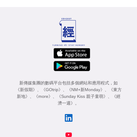
新傳媒集團的數碼平台包括多個網站和應用程式，如
《新假期》
、
《GOtrip》
、
《NM+新Monday》
、
《東方
新地》
、
《more》
、
《Sunday Kiss 親子童萌》
、
《經
濟一週》
。