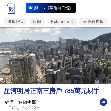
即
經一 x《華爾街日報》
時
財
港股IPO
日圓
Pokemon卡
美股科技股
經
專
題
投
資
樓
市
理
星河明居正南三房戶 785萬元易手
財
商
經濟一週編輯部
May 2 2024
二手成交
業