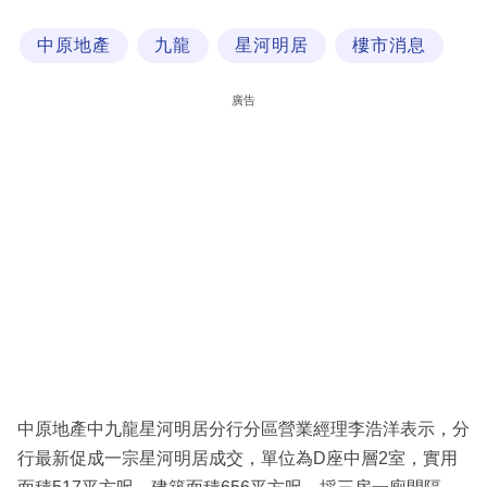
科
中原地產
九龍
星河明居
樓市消息
技
職
廣告
場
生
活
時
事
專
欄
訂
閱
中原地產中九龍星河明居分行分區營業經理李浩洋表示，分
專
行最新促成一宗星河明居成交，單位為D座中層2室，實用
區