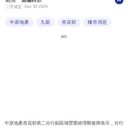
經濟一週編輯部
Dec 30 2024
二手成交
科
技
中原地產
九龍
杏花邨
樓市消息
職
場
廣告
生
活
時
事
專
欄
訂
閱
專
中原地產杏花邨第二分行副區域營業經理鄭俊輝表示，分行
區