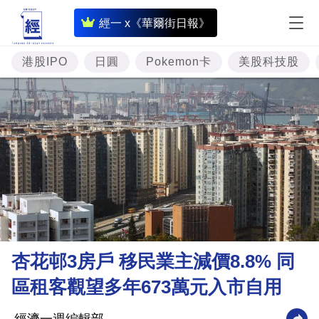
即
經一 x《華爾街日報》
時
財
港股IPO
日圓
Pokemon卡
美股科技股
經
專
題
投
資
樓
市
理
杏花邨3房戶 移民業主減價8.8% 同
財
區租客觀望多年673萬元入市自用
商
業