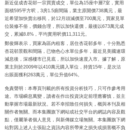
新近促成杏花邨一宗買賣成交，單位為15座中層7室，實用
面積595平方呎，3房1.5廁間隔，業主原開價738萬元，最
近希望加快賣出移民，於12月頭減價至700萬元，買家見單
位裝修不俗，價錢合理，所以加快還價，最後以673萬元成
交，累減8.8%，平均實用呎價11,311元。
鄭俊輝表示，買家為區內租客，居住杏花邨多年，十分熟悉
杏花邨景觀和間隔，已物色心水單位多年，最近見美國連環
減息後，深感樓市已見底，所以加快速度入市。據了解，原
業主則於2009年以410萬元購入單位，持貨15年，是次沽
出賬面獲利263萬元，單位升值64%。
免責聲明：本專頁刊載的所有投資分析技巧，只可作參考用
途。市場瞬息萬變，讀者在作出投資決定前理應審慎，並主
動掌握市場最新狀況。若不幸招致任何損失，概與本刊及相
關作者無關。而本集團旗下網站或社交平台的網誌內容及觀
點，僅屬筆者個人意見，與新傳媒立場無關。本集團旗下網
站對因上述人士張貼之資訊內容所帶來之損失或損害概不負