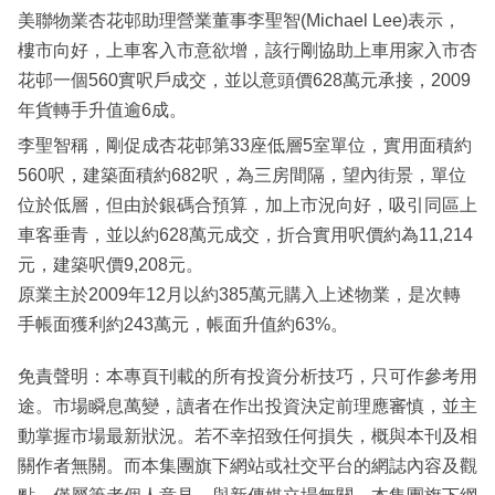
美聯物業杏花邨助理營業董事李聖智(Michael Lee)表示，
樓市向好，上車客入市意欲增，該行剛協助上車用家入市杏
花邨一個560實呎戶成交，並以意頭價628萬元承接，2009
年貨轉手升值逾6成。
李聖智稱，剛促成杏花邨第33座低層5室單位，實用面積約
560呎，建築面積約682呎，為三房間隔，望內街景，單位
位於低層，但由於銀碼合預算，加上市況向好，吸引同區上
車客垂青，並以約628萬元成交，折合實用呎價約為11,214
元，建築呎價9,208元。
原業主於2009年12月以約385萬元購入上述物業，是次轉
手帳面獲利約243萬元，帳面升值約63%。
免責聲明：本專頁刊載的所有投資分析技巧，只可作參考用
途。市場瞬息萬變，讀者在作出投資決定前理應審慎，並主
動掌握市場最新狀況。若不幸招致任何損失，概與本刊及相
關作者無關。而本集團旗下網站或社交平台的網誌內容及觀