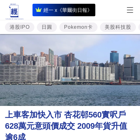
即
經一 x《華爾街日報》
時
財
港股IPO
日圓
Pokemon卡
美股科技股
經
專
題
投
資
樓
市
理
上車客加快入市 杏花邨560實呎戶
財
628萬元意頭價成交 2009年貨升值
商
逾6成
業