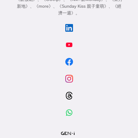
新地》
、
《more》
、
《Sunday Kiss 親子童萌》
、
《經
濟一週》
。