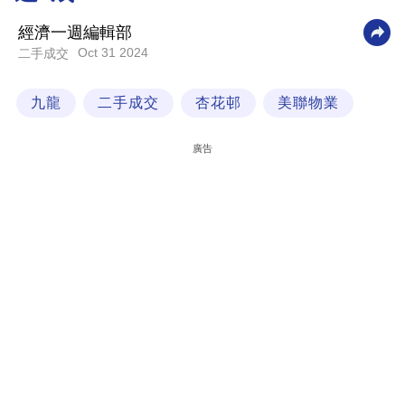
科
經濟一週編輯部
技
Oct 31 2024
二手成交
職
九龍
二手成交
杏花邨
美聯物業
場
生
廣告
活
時
事
專
欄
訂
閱
專
區