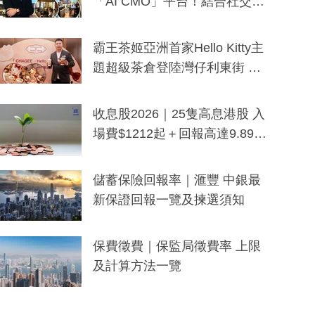
「AI CMO」平台！結合社交聆
聽與廣東話大模型 助中小企數
分鐘生成「貼地」宣傳短片
霸王茶姬亞洲首家Hello Kitty主
題超級茶倉登陸灣仔利東街 推
出首創「伯爵紅茶色」Hello Kitt
y及香港限定特調系列
收息股2026｜25隻高息港股 入
場費$1212起＋回報高達9.89
厘！持續更新
儲蓄保險回報率｜滙豐 中銀最
新保證回報一覽及揀選須知
保費徵費｜保監局徵費率 上限
及計算方法一覽