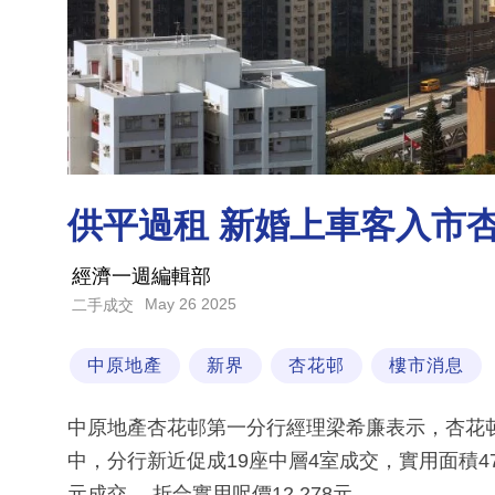
供平過租 新婚上車客入市杏
經濟一週編輯部
May 26 2025
二手成交
中原地產
新界
杏花邨
樓市消息
中原地產杏花邨第一分行經理梁希廉表示，杏花邨本
中，分行新近促成19座中層4室成交，實用面積47
元成交， 折合實用呎價12,278元。