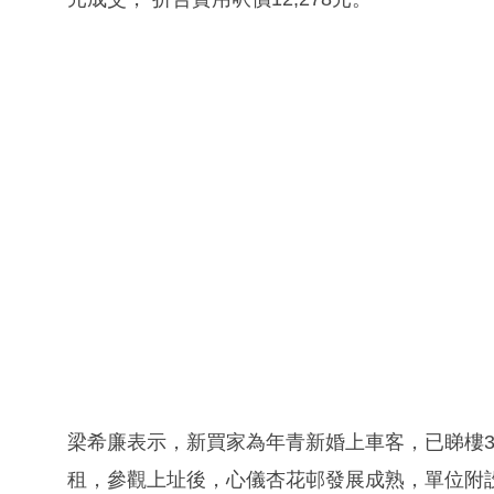
梁希廉表示，新買家為年青新婚上車客，已睇樓
租，參觀上址後，心儀杏花邨發展成熟，單位附