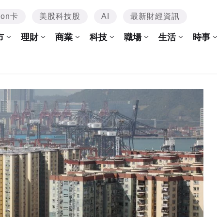
mon卡
美股科技股
AI
最新財經資訊
市
理財
商業
科技
職場
生活
時事