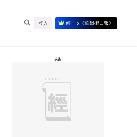
登入
經一 x《華爾街日報》
廣告