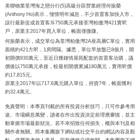
美聯物業荃灣海之戀分行(5)高級分區營業經理何振榮
(Anthony Ho)表示，憧憬明年減息，不少首置客加快入市，
該行最新促成首置客斥750萬元承接荃灣柏傲灣421實呎
戶，原業主2017年買入單位，帳面僅微賺。
何振榮表示，成交單位為荃灣柏傲灣2A座高層C單位，實用
面積約421方呎，1房間隔。據悉，單位早放盤已8個月，開
初開價930萬元，至近日獲鍾情屋苑配套的首置客洽購，議
價後以750萬元承接，較最初開價累減180萬元，實用呎價
約17,815元。
原業主2017年以717.6萬元購入單位，持貨7年，帳面獲利
約32.4萬元。
免責聲明：本專頁刊載的所有投資分析技巧，只可作參考用
途。市場瞬息萬變，讀者在作出投資決定前理應審慎，並主
動掌握市場最新狀況。若不幸招致任何損失，概與本刊及相
關作者無關。而本集團旗下網站或社交平台的網誌內容及觀