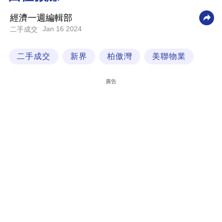
科
經濟一週編輯部
技
Jan 16 2024
二手成交
職
二手成交
新界
柏傲灣
美聯物業
場
生
廣告
活
時
事
專
欄
訂
閱
專
區