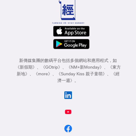
新傳媒集團的數碼平台包括多個網站和應用程式，如
《新假期》
、
《GOtrip》
、
《NM+新Monday》
、
《東方
新地》
、
《more》
、
《Sunday Kiss 親子童萌》
、
《經
濟一週》
。