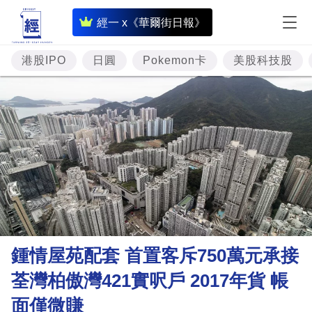
即
經一 x《華爾街日報》
時
財
港股IPO
日圓
Pokemon卡
美股科技股
經
專
題
投
資
樓
市
理
鍾情屋苑配套 首置客斥750萬元承接
財
荃灣柏傲灣421實呎戶 2017年貨 帳
商
面僅微賺
業