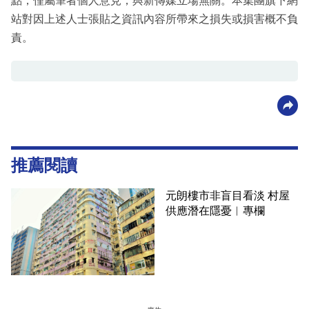
點，僅屬筆者個人意見，與新傳媒立場無關。本集團旗下網
站對因上述人士張貼之資訊內容所帶來之損失或損害概不負
責。
推薦閱讀
元朗樓市非盲目看淡 村屋
供應潛在隱憂︳專欄