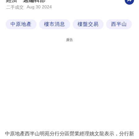
經濟一週編輯部
Aug 30 2024
二手成交
科
技
中原地產
樓市消息
樓盤交易
西半山
職
場
廣告
生
活
時
事
專
欄
訂
閱
專
中原地產西半山明苑分行分區營業經理姚文龍表示，分行新
區