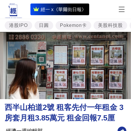
即
經一 x《華爾街日報》
時
財
港股IPO
日圓
Pokemon卡
美股科技股
經
專
題
投
資
樓
市
理
西半山柏道2號 租客先付一年租金 3
財
房套月租3.85萬元 租金回報7.5厘
商
業