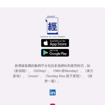
新傳媒集團的數碼平台包括多個網站和應用程式，如
《新假期》
、
《GOtrip》
、
《NM+新Monday》
、
《東方
新地》
、
《more》
、
《Sunday Kiss 親子童萌》
、
《經
濟一週》
。