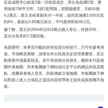
近促成西半山柏道2號一宗租賃成交，單位為低層D室，實
用面積798平方呎，3房1套間隔，望開揚樓景，月租叫價
4.2萬元，業主見租客願先付一年租，故同意減價3,500元或
約8%，最新以3.85萬元租出，平均實用呎租48.2元。
據了解，業主於2004年以618萬元購入單位，持貨20年，
是次出租享約7.5厘回報。
免責聲明：本專頁刊載的所有投資分析技巧，只可作參考用
途。市場瞬息萬變，讀者在作出投資決定前理應審慎，並主
動掌握市場最新狀況。若不幸招致任何損失，概與本刊及相
關作者無關。而本集團旗下網站或社交平台的網誌內容及觀
點，僅屬筆者個人意見，與新傳媒立場無關。本集團旗下網
站對因上述人士張貼之資訊內容所帶來之損失或損害概不負
責。