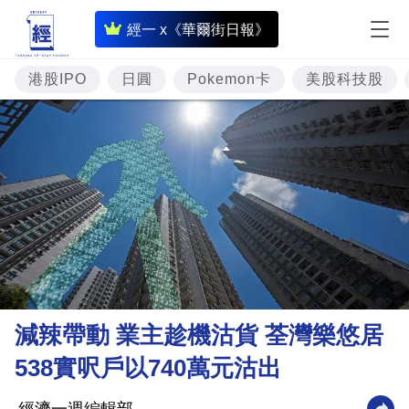
即
經一 x《華爾街日報》
時
財
港股IPO
日圓
Pokemon卡
美股科技股
經
專
題
投
資
樓
市
理
減辣帶動 業主趁機沽貨 荃灣樂悠居
財
538實呎戶以740萬元沽出
商
業