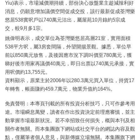
Yiu)表示，市場減價潮持續，部份決心放盤業主趁減辣利好
消息，仍願意增加議價空間促成交投，該行最新促成荃灣樂
悠居538實呎戶以740萬元沽出，屬屋苑10月錄約5宗成
交，較9月多1宗。
姚偉明表示，成交單位為荃灣樂悠居高層21室，實用面積
538平方呎，屬3房套間隔，外望開揚景觀。據悉，單位早
前以850萬元放售，及後因應市況下調叫價至780萬元，獲
睇好後市用家再議價40萬元，即日出票以740萬元承接，實
用呎價約13,755元。
資料顯示，原業主於2006年以280.3萬元買入單位，持貨17
年轉售，帳面賺約459.7萬元，物業升值約164%。
免責聲明：本專頁刊載的所有投資分析技巧，只可作參考用
途。市場瞬息萬變，讀者在作出投資決定前理應審慎，並主
動掌握市場最新狀況。若不幸招致任何損失，概與本刊及相
關作者無關。而本集團旗下網站或社交平台的網誌內容及觀
點，僅屬筆者個人意見，與新傳媒立場無關。本集團旗下網