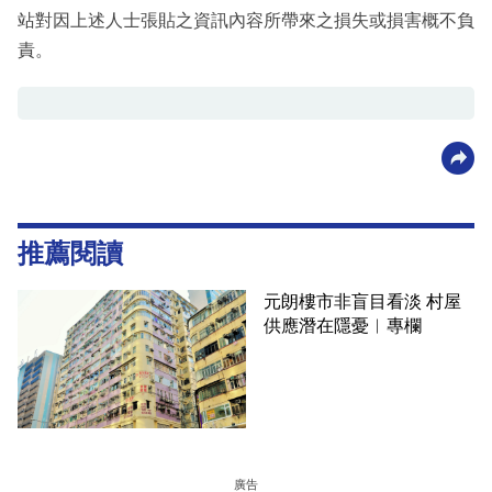
站對因上述人士張貼之資訊內容所帶來之損失或損害概不負
責。
推薦閱讀
元朗樓市非盲目看淡 村屋
供應潛在隱憂︳專欄
廣告