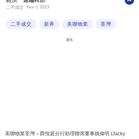
經濟一週編輯部
Nov 1 2023
二手成交
科
技
二手成交
新界
美聯物業
荃灣
職
場
廣告
生
活
時
事
專
欄
訂
閱
專
美聯物業荃灣 – 爵悅庭分行助理聯席董事姚偉明 (Jacky
區