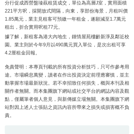
分行促成西營盤瑧蓺租賃成交，單位為高層J室，實用面積
221平方呎，採開放式間隔，向東，享部份海景，月租叫價
1.85萬元，業主見租客可預繳一年租金，遂願減至1.7萬元
租出，折合實用呎租77元。
據了解，新租客為港大內地生，鍾情屋苑樓齡新淨及鄰近校
園。業主則於今年9月以490萬元買入單位，是次出租可享
4.2厘租金回報。
免責聲明：本專頁刊載的所有投資分析技巧，只可作參考用
途。市場瞬息萬變，讀者在作出投資決定前理應審慎，並主
動掌握市場最新狀況。若不幸招致任何損失，概與本刊及相
關作者無關。而本集團旗下網站或社交平台的網誌內容及觀
點，僅屬筆者個人意見，與新傳媒立場無關。本集團旗下網
站對因上述人士張貼之資訊內容所帶來之損失或損害概不負
責。