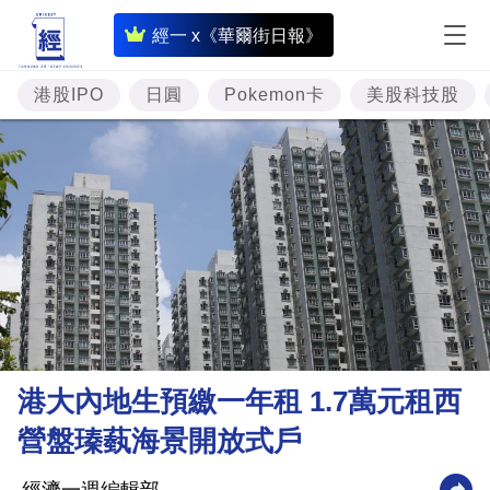
即
經一 x《華爾街日報》
時
財
港股IPO
日圓
Pokemon卡
美股科技股
經
專
題
投
資
樓
市
理
港大內地生預繳一年租 1.7萬元租西
財
營盤瑧蓺海景開放式戶
商
業