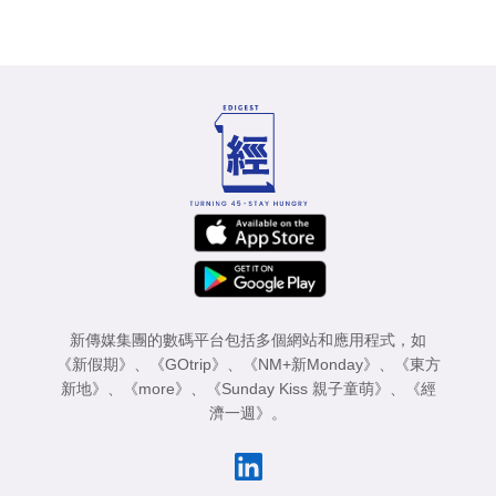
新傳媒集團的數碼平台包括多個網站和應用程式，如
《新假期》
、
《GOtrip》
、
《NM+新Monday》
、
《東方
新地》
、
《more》
、
《Sunday Kiss 親子童萌》
、
《經
濟一週》
。