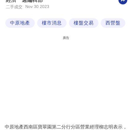
經濟一週編輯部
Nov 30 2023
二手成交
科
技
中原地產
樓市消息
樓盤交易
西營盤
職
場
廣告
生
活
時
事
專
欄
訂
閱
專
中原地產西南區寶翠園第二分行分區營業經理柳志明表示，
區