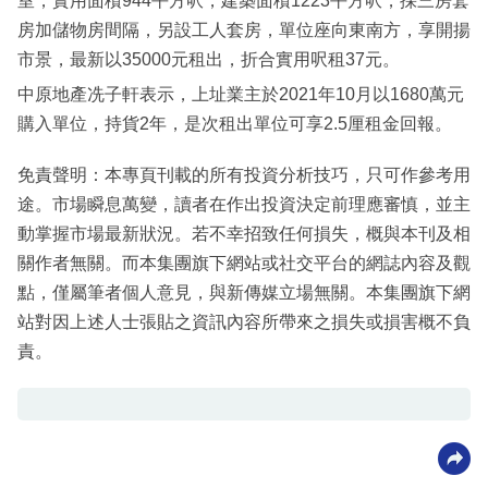
室，實用面積944平方呎，建築面積1223平方呎，採三房套
房加儲物房間隔，另設工人套房，單位座向東南方，享開揚
市景，最新以35000元租出，折合實用呎租37元。
中原地產冼子軒表示，上址業主於2021年10月以1680萬元
購入單位，持貨2年，是次租出單位可享2.5厘租金回報。
免責聲明：本專頁刊載的所有投資分析技巧，只可作參考用
途。市場瞬息萬變，讀者在作出投資決定前理應審慎，並主
動掌握市場最新狀況。若不幸招致任何損失，概與本刊及相
關作者無關。而本集團旗下網站或社交平台的網誌內容及觀
點，僅屬筆者個人意見，與新傳媒立場無關。本集團旗下網
站對因上述人士張貼之資訊內容所帶來之損失或損害概不負
責。