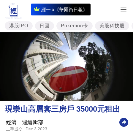
即
經一 x《華爾街日報》
時
財
港股IPO
日圓
Pokemon卡
美股科技股
經
專
題
投
資
樓
市
理
現崇山高層套三房戶 35000元租出
財
商
經濟一週編輯部
Dec 3 2023
二手成交
業