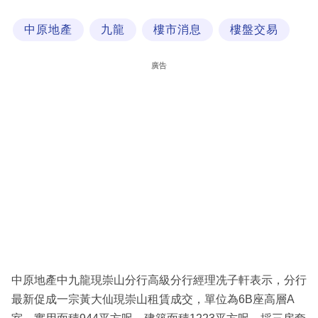
科
中原地產
九龍
樓市消息
樓盤交易
技
職
廣告
場
生
活
時
事
專
欄
訂
閱
中原地產中九龍現崇山分行高級分行經理冼子軒表示，分行
專
最新促成一宗黃大仙現崇山租賃成交，單位為6B座高層A
區