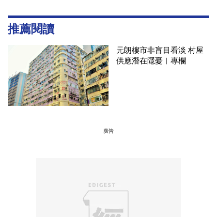
推薦閱讀
元朗樓市非盲目看淡 村屋
供應潛在隱憂︳專欄
廣告