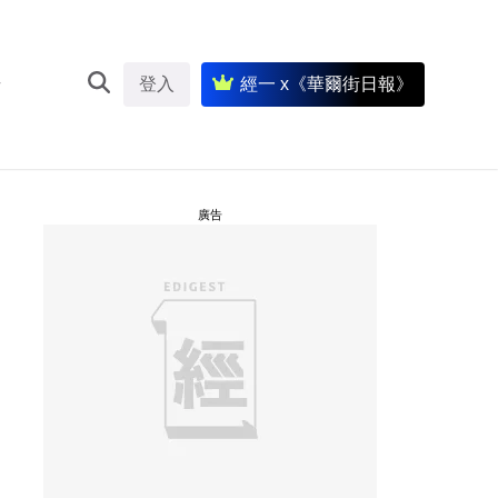
登入
經一 x《華爾街日報》
廣告