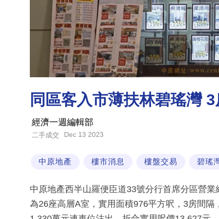
同區客入市薄扶林碧瑤灣 3
經濟一週編輯部
Dec 13 2023
二手成交
中原地產
樓市消息
樓盤交易
碧瑤
中原地產西半山羅便臣道33號分行首席分區營
為26座高層A室，實用面積976平方呎，3房間隔
1,330萬元連車位沽出，折合實用呎價13,627元