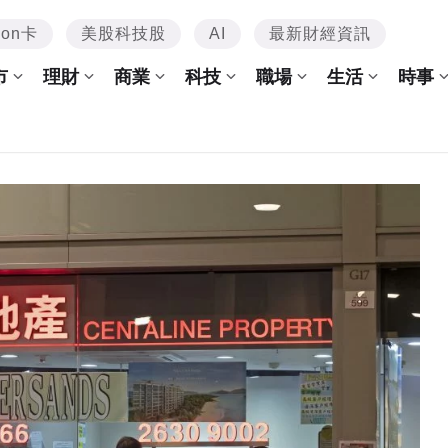
mon卡
美股科技股
AI
最新財經資訊
市
理財
商業
科技
職場
生活
時事