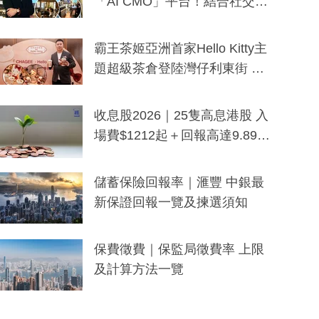
「AI CMO」平台！結合社交聆
聽與廣東話大模型 助中小企數
分鐘生成「貼地」宣傳短片
霸王茶姬亞洲首家Hello Kitty主
題超級茶倉登陸灣仔利東街 推
出首創「伯爵紅茶色」Hello Kitt
y及香港限定特調系列
收息股2026｜25隻高息港股 入
場費$1212起＋回報高達9.89
厘！持續更新
儲蓄保險回報率｜滙豐 中銀最
新保證回報一覽及揀選須知
保費徵費｜保監局徵費率 上限
及計算方法一覽