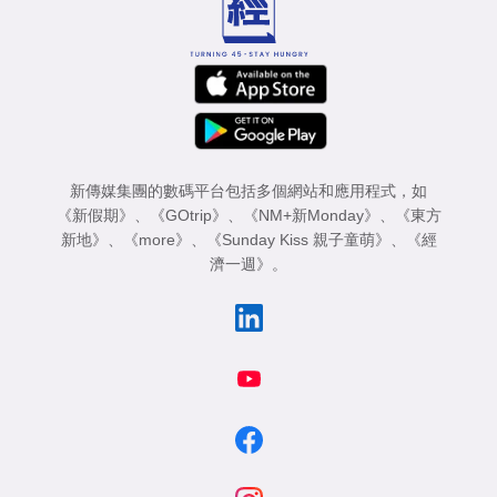
新傳媒集團的數碼平台包括多個網站和應用程式，如
《新假期》
、
《GOtrip》
、
《NM+新Monday》
、
《東方
新地》
、
《more》
、
《Sunday Kiss 親子童萌》
、
《經
濟一週》
。