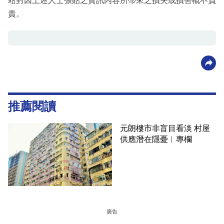
站對因上述人士張貼之資訊內容所帶來之損失或損害概不負
責。
推薦閱讀
元朗樓市非盲目看淡 村屋
供應潛在隱憂︳專欄
廣告