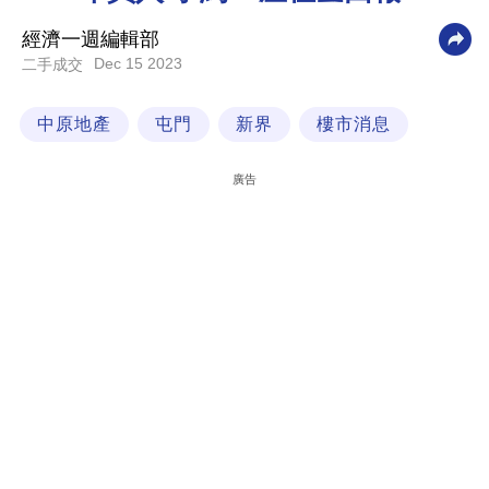
科
經濟一週編輯部
技
Dec 15 2023
二手成交
職
中原地產
屯門
新界
樓市消息
場
生
廣告
活
時
事
專
欄
訂
閱
專
區