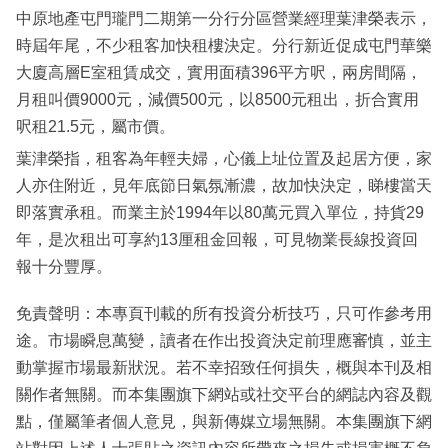
中原地產屯門瓏門二期第一分行分區營業經理葉津榮表示，
時屆年尾，不少租客加快租樓決定。分行新近促成屯門華樂
大廈高層E室租賃成交，實用面積396平方呎，兩房間隔，
月租叫價9000元，減價500元，以8500元租出，折合實用
呎租21.5元，屬市價。
葉津榮指，租客為年輕夫婦，心儀上址位置及起居方便，家
人亦住附近，見年底節日氣氛漸濃，故加快決定，睇樓當天
即落實承租。而業主於1994年以80萬元買入單位，持貨29
年，是次租出可享約13厘租金回報，可見物業長線投資回
報十分豐厚。
免責聲明：本專頁刊載的所有投資分析技巧，只可作參考用
途。市場瞬息萬變，讀者在作出投資決定前理應審慎，並主
動掌握市場最新狀況。若不幸招致任何損失，概與本刊及相
關作者無關。而本集團旗下網站或社交平台的網誌內容及觀
點，僅屬筆者個人意見，與新傳媒立場無關。本集團旗下網