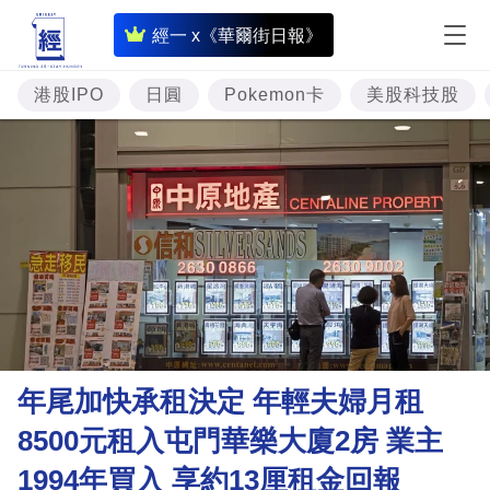
即
經一 x《華爾街日報》
時
財
港股IPO
日圓
Pokemon卡
美股科技股
經
專
題
投
資
樓
市
理
年尾加快承租決定 年輕夫婦月租
財
8500元租入屯門華樂大廈2房 業主
商
1994年買入 享約13厘租金回報
業