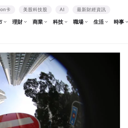
mon卡
美股科技股
AI
最新財經資訊
市
理財
商業
科技
職場
生活
時事