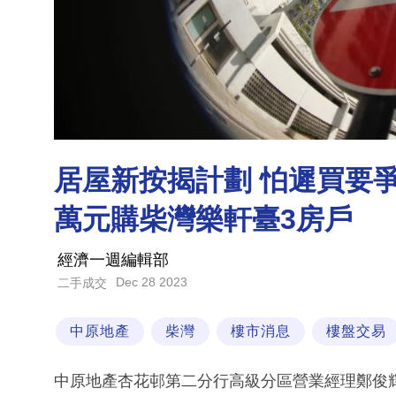
居屋新按揭計劃 怕遲買要爭
萬元購柴灣樂軒臺3房戶
經濟一週編輯部
Dec 28 2023
二手成交
中原地產
柴灣
樓市消息
樓盤交易
中原地產杏花邨第二分行高級分區營業經理鄭俊