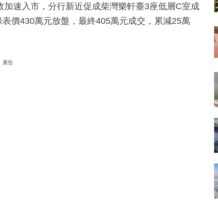
故加速入市，分行新近促成柴灣樂軒臺3座低層C室成
表價430萬元放盤，最終405萬元成交，累減25萬
廣告