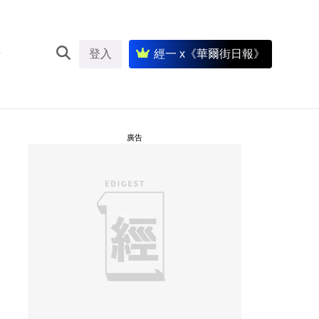
登入
經一 x《華爾街日報》
廣告