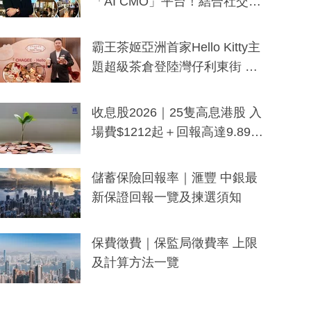
「AI CMO」平台！結合社交聆
聽與廣東話大模型 助中小企數
分鐘生成「貼地」宣傳短片
霸王茶姬亞洲首家Hello Kitty主
題超級茶倉登陸灣仔利東街 推
出首創「伯爵紅茶色」Hello Kitt
y及香港限定特調系列
收息股2026｜25隻高息港股 入
場費$1212起＋回報高達9.89
厘！持續更新
儲蓄保險回報率｜滙豐 中銀最
新保證回報一覽及揀選須知
保費徵費｜保監局徵費率 上限
及計算方法一覽