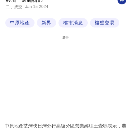
經濟一週編輯部
Jan 15 2024
二手成交
科
技
中原地產
新界
樓市消息
樓盤交易
職
場
廣告
生
活
時
事
專
欄
訂
閱
專
中原地產荃灣映日灣分行高級分區營業經理王壹鳴表示，農
區