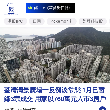
即
經一 x《華爾街日報》
時
財
港股IPO
日圓
Pokemon卡
美股科技股
經
專
題
投
資
樓
市
理
荃灣灣景廣場一反例淡常態 1月已暫
財
錄3宗成交 用家以760萬元入市3房戶
商
業