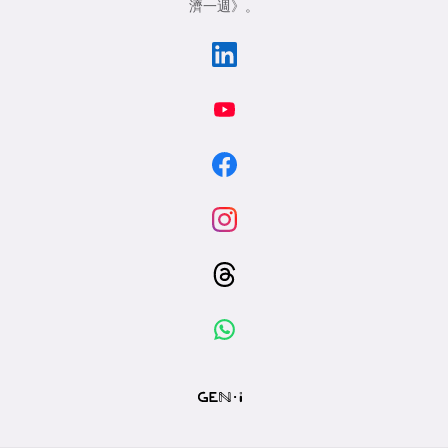
濟一週》
。