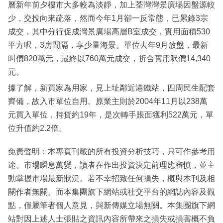
曆新年前夕樓市大多較為淡靜，加上荃灣灣景廣場因盤源較
少，交投向來疏落，然而今年1月卻一反常態，已累錄3宗
成交，其中分行促成灣景廣場高層B室成交，實用面積530
平方呎，3房間隔，享少量海景。單位去年9月放盤，最新
叫價820萬元，最終以760萬元成交，折合實用呎價14,340
元。
據了解，新買家為用家，見上址鄰近港鐵站，四周民生配套
齊備，故入市單位自用。原業主則於2004年11月以238萬
元買入單位，持貨約19年，是次轉手賬面獲利522萬元，單
位升值約2.2倍。
免責聲明：本專頁刊載的所有投資分析技巧，只可作參考用
途。市場瞬息萬變，讀者在作出投資決定前理應審慎，並主
動掌握市場最新狀況。若不幸招致任何損失，概與本刊及相
關作者無關。而本集團旗下網站或社交平台的網誌內容及觀
點，僅屬筆者個人意見，與新傳媒立場無關。本集團旗下網
站對因上述人士張貼之資訊內容所帶來之損失或損害概不負