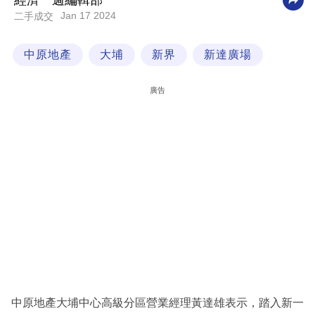
經濟一週編輯部
Jan 17 2024
二手成交
科
技
中原地產
大埔
新界
新達廣場
職
場
廣告
生
活
時
事
專
欄
訂
閱
專
中原地產大埔中心高級分區營業經理黃達雄表示，踏入新一
區