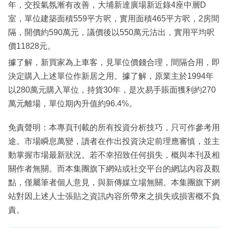
年，交投氣氛漸有改善，大埔新達廣場新近錄4座中層D
室，單位建築面積559平方呎，實用面積465平方呎，2房間
隔，開價約590萬元，議價後以550萬元沽出，實用平均呎
價11828元。
據了解，新買家為上車客，見單位價錢合理，間隔合用，即
決定購入上述單位作新居之用。據了解，原業主於1994年
以280萬元購入單位，持貨30年，是次易手賬面獲利約270
萬元離場，單位期內升值約96.4%。
免責聲明：本專頁刊載的所有投資分析技巧，只可作參考用
途。市場瞬息萬變，讀者在作出投資決定前理應審慎，並主
動掌握市場最新狀況。若不幸招致任何損失，概與本刊及相
關作者無關。而本集團旗下網站或社交平台的網誌內容及觀
點，僅屬筆者個人意見，與新傳媒立場無關。本集團旗下網
站對因上述人士張貼之資訊內容所帶來之損失或損害概不負
責。