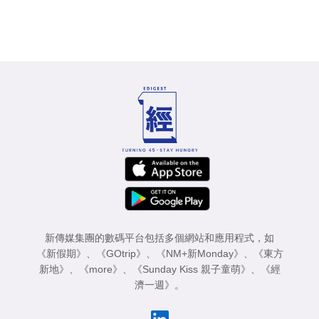
新傳媒集團的數碼平台包括多個網站和應用程式，如
《新假期》
、
《GOtrip》
、
《NM+新Monday》
、
《東方
新地》
、
《more》
、
《Sunday Kiss 親子童萌》
、
《經
濟一週》
。