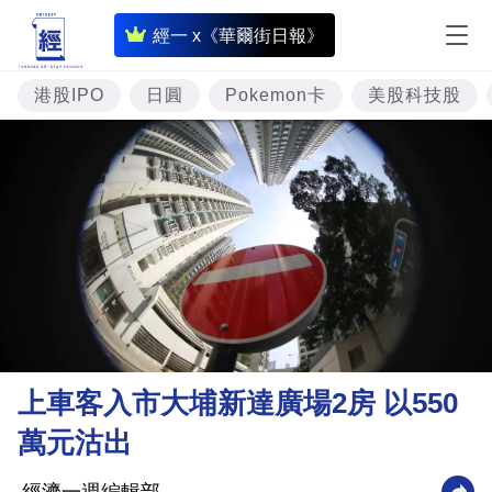
即
經一 x《華爾街日報》
時
財
港股IPO
日圓
Pokemon卡
美股科技股
經
專
題
投
資
樓
市
理
上車客入市大埔新達廣場2房 以550
財
萬元沽出
商
業