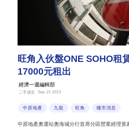
旺角入伙盤ONE SOHO
17000元租出
經濟一週編輯部
Sep 15 2023
二手成交
中原地產
九龍
旺角
樓市消息
中原地產奧運站奧海城分行首席分區營業經理黃家