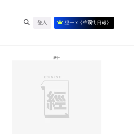
登入
經一 x《華爾街日報》
廣告