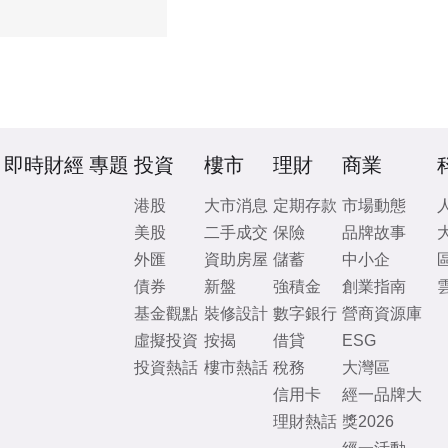
即時財經
專題
投資
樓市
理財
商業
港股
大市消息
定期存款
市場動態
美股
二手成交
保險
品牌故事
外匯
資助房屋
儲蓄
中小企
債券
新盤
強積金
創業指南
基金觀點
裝修設計
數字銀行
營商資源庫
虛擬投資
按揭
借貸
ESG
投資熱話
樓市熱話
稅務
大灣區
信用卡
經一品牌大
理財熱話
獎2026