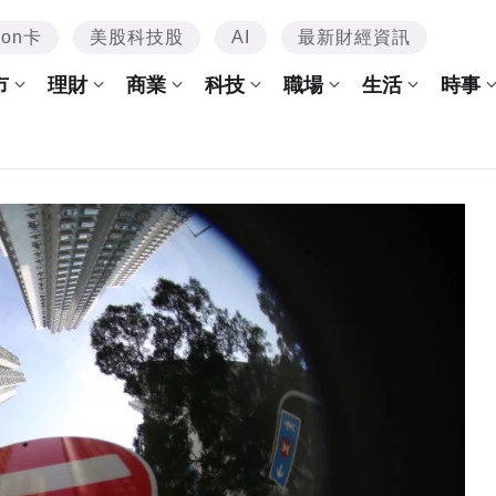
mon卡
美股科技股
AI
最新財經資訊
市
理財
商業
科技
職場
生活
時事