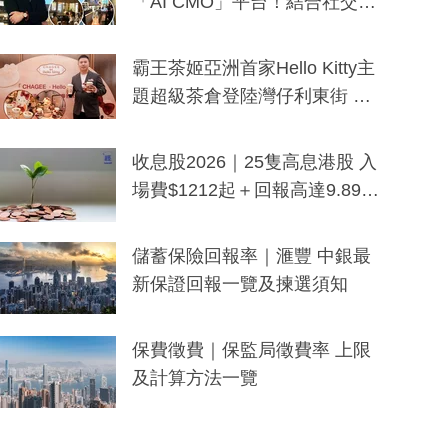
「AI CMO」平台！結合社交聆
聽與廣東話大模型 助中小企數
分鐘生成「貼地」宣傳短片
霸王茶姬亞洲首家Hello Kitty主
題超級茶倉登陸灣仔利東街 推
出首創「伯爵紅茶色」Hello Kitt
y及香港限定特調系列
收息股2026｜25隻高息港股 入
場費$1212起＋回報高達9.89
厘！持續更新
儲蓄保險回報率｜滙豐 中銀最
新保證回報一覽及揀選須知
保費徵費｜保監局徵費率 上限
及計算方法一覽