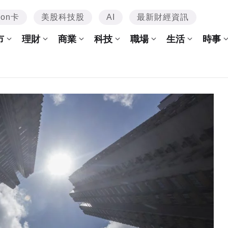
mon卡
美股科技股
AI
最新財經資訊
市
理財
商業
科技
職場
生活
時事