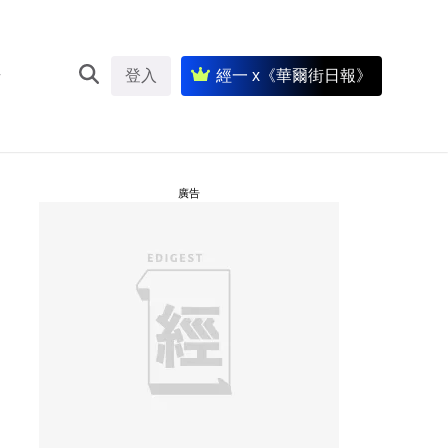
登入
經一 x《華爾街日報》
廣告