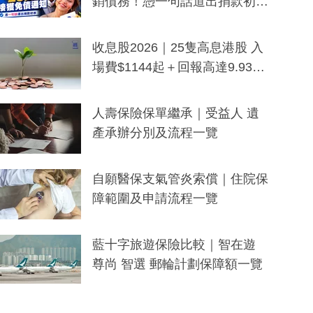
銷債務！憑一句話道出捐款初
衷：加州26萬人接獲免債通知、
一度被誤當詐騙手段
收息股2026｜25隻高息港股 入
場費$1144起＋回報高達9.93
厘！持續更新
人壽保險保單繼承｜受益人 遺
產承辦分別及流程一覽
自願醫保支氣管炎索償｜住院保
障範圍及申請流程一覽
藍十字旅遊保險比較｜智在遊
尊尚 智選 郵輪計劃保障額一覽