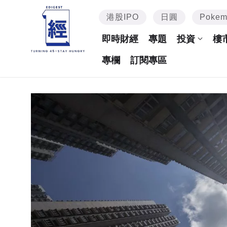
港股IPO
日圓
Poke
即時財經
專題
投資
樓
專欄
訂閱專區