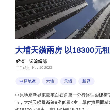
大埔天鑽兩房 以18300元
經濟一週編輯部
Nov 10 2023
二手成交
中原地產
大埔
天鑽
新界
中原地產新界東豪宅白石角第一分行經理梁建禮
市，大埔天鑽最新錄8座低層K室，單位實用面積5
妁18300元租出，實用平均呎租33.2元。