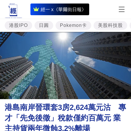
即
經一 x《華爾街日報》
時
財
港股IPO
日圓
Pokemon卡
美股科技股
經
專
題
投
資
樓
市
理
港島南岸晉環套3房2,624萬元沽 專
財
才「先免後徵」稅款僅約百萬元 業
商
主持貨兩年微蝕3.2%離場
業