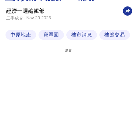
科
經濟一週編輯部
技
Nov 20 2023
二手成交
職
中原地產
寶翠園
樓市消息
樓盤交易
場
生
廣告
活
時
事
專
欄
訂
閱
專
區