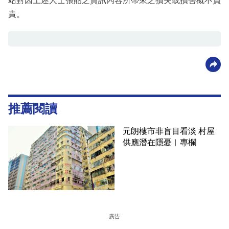
站對因上述人士張貼之資訊內容所帶來之損失或損害概不負
責。
推薦閱讀
元朗樓市非盲目看淡 村屋
供應潛在隱憂︳專欄
廣告