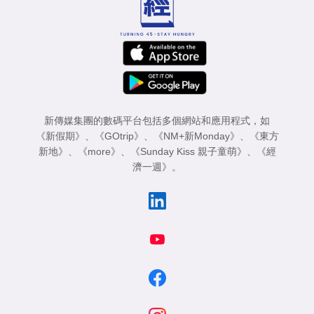
新傳媒集團的數碼平台包括多個網站和應用程式，如
《新假期》
、
《GOtrip》
、
《NM+新Monday》
、
《東方
新地》
、
《more》
、
《Sunday Kiss 親子童萌》
、
《經
濟一週》
。