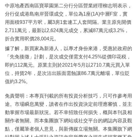
中原地產西南區寶翠園第二分行分區營業經理柳志明表示，
分行促成港島南岸晉環成交，單位為1座(1A)中層F室，實
用面積937平方呎，屬3房1套連工人套間隔。業主原先開價
2,711萬元，最新以2,624萬元成交，累減87萬元或3.2%，
折合實用呎價28,004元。
據了解，新買家為新港人，以專才身份來港，受惠於政府的
「先免後徵」計劃，是次成交僅需支付4.25%從價印花税，
即約112萬元。原業主則於2021年5月以2710.7萬元買入單
位，持貨2年，是次沽出賬面需蝕讓86.7萬元離場，單位貶
值約3.2%。
免責聲明：本專頁刊載的所有投資分析技巧，只可作參考用
途。市場瞬息萬變，讀者在作出投資決定前理應審慎，並主
動掌握市場最新狀況。若不幸招致任何損失，概與本刊及相
關作者無關。而本集團旗下網站或社交平台的網誌內容及觀
點，僅屬筆者個人意見，與新傳媒立場無關。本集團旗下網