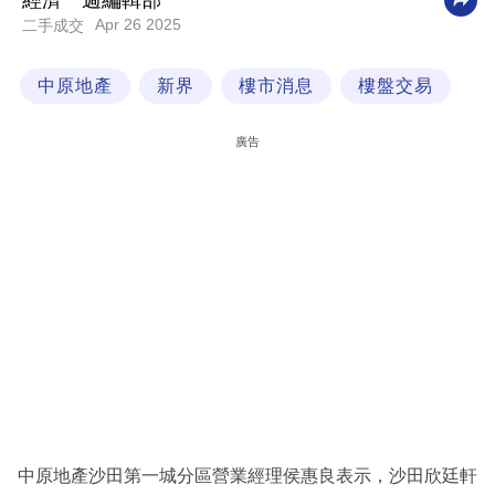
經濟一週編輯部
Apr 26 2025
二手成交
科
技
中原地產
新界
樓市消息
樓盤交易
職
場
廣告
生
活
時
事
專
欄
訂
閱
專
中原地產沙田第一城分區營業經理侯惠良表示，沙田欣廷軒
區