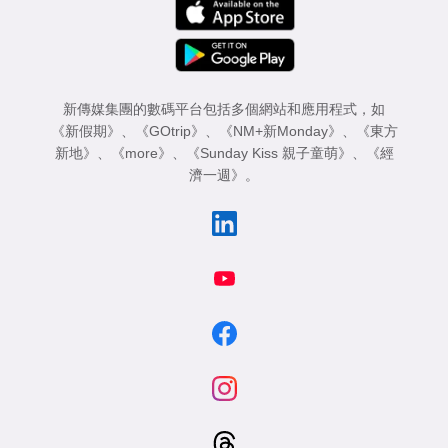
新傳媒集團的數碼平台包括多個網站和應用程式，如
《新假期》
、
《GOtrip》
、
《NM+新Monday》
、
《東方
新地》
、
《more》
、
《Sunday Kiss 親子童萌》
、
《經
濟一週》
。