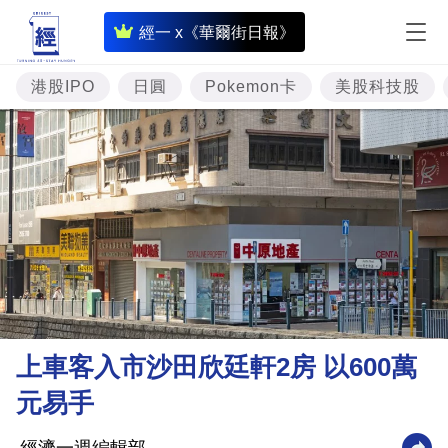
即
經一 x《華爾街日報》
時
財
港股IPO
日圓
Pokemon卡
美股科技股
經
專
題
投
資
樓
市
理
上車客入市沙田欣廷軒2房 以600萬
財
元易手
商
業