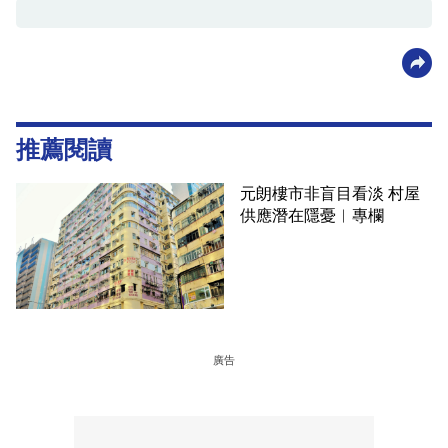
推薦閱讀
元朗樓市非盲目看淡 村屋
供應潛在隱憂︳專欄
廣告