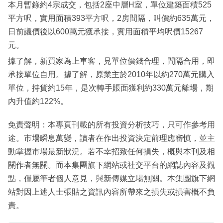
本月暫錄約4宗成交，包括2座中層H室，單位建築面積525
平方呎，實用面積393平方呎，2房間隔，叫價約635萬元，
日前議價後以600萬元獲承接，實用面積平均呎價15267
元。
據了解，新買家為上車客，見單位價錢合理，間隔合用，即
承接單位自用。據了解，原業主於2010年以約270萬元購入
單位，持貨約15年，是次轉手賬面獲利約330萬元離場，期
內升值約122%。
免責聲明：本專頁刊載的所有投資分析技巧，只可作參考用
途。市場瞬息萬變，讀者在作出投資決定前理應審慎，並主
動掌握市場最新狀況。若不幸招致任何損失，概與本刊及相
關作者無關。而本集團旗下網站或社交平台的網誌內容及觀
點，僅屬筆者個人意見，與新傳媒立場無關。本集團旗下網
站對因上述人士張貼之資訊內容所帶來之損失或損害概不負
責。