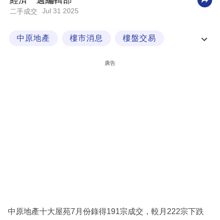
經濟一週編輯部
Jul 31 2025
二手成交
科
技
中原地產
樓市消息
樓盤交易
職
海怡半島
場
廣告
生
活
時
事
專
欄
訂
閱
專
中原地產十大屋苑7月份錄得191宗成交，較月222宗下跌
區