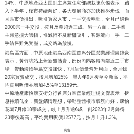
14%。中原地產亞太區副主席兼住宅部總裁陳永傑表示，踏
入下半年，樓市持續向好，各大發展商亦加快推盤步伐，而
且貼市價推出，吸引買家入市，一手交投暢旺，全月已錄逾
2000宗一手交投，按月反彈超過三成。另一方面，二手業
主願意擴大議幅，惟減幅不及新盤吸引，客源流向一手，二
手沽售難免受壓，成交略為放慢。
港島區方面，中原地產港島西南區首席分區營業經理盧鏡豪
表示，黃竹坑站上蓋新盤熱賣，部份向隅客轉向鄰近二手市
場，帶動海怡半島交投加快，7月呈價量齊升局面，全月錄
20宗買賣成交，按月增加25%，屬去年9月後至今新高，平
均實用呎價亦增加4.5%至13159元。
中原地產康怡康安街分行首席分區營業經理楊文傑表示，拆
息持續低企，新盤銷情理想，帶動整體樓市氣氛向好，康怡
花園7月錄18宗成交，較上月升逾6成，創2023年2月錄得
23宗後新高，平均實用呎價12577元，按月上升1.3%。
廣告