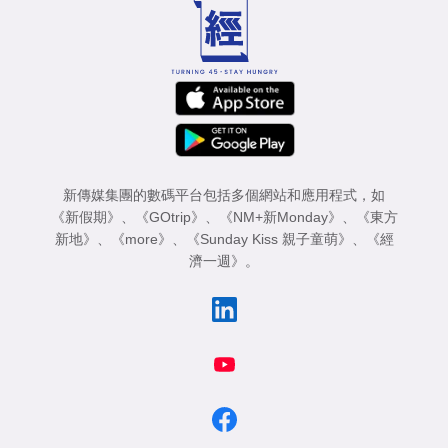
新傳媒集團的數碼平台包括多個網站和應用程式，如
《新假期》
、
《GOtrip》
、
《NM+新Monday》
、
《東方
新地》
、
《more》
、
《Sunday Kiss 親子童萌》
、
《經
濟一週》
。