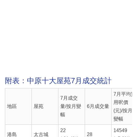
附表：中原十大屋苑7月成交統計
7月平均實
7月成交
用呎價
地區
屋苑
量/按月變
6月成交量
(元)/按月
幅
變幅
22
14549
港島
太古城
28