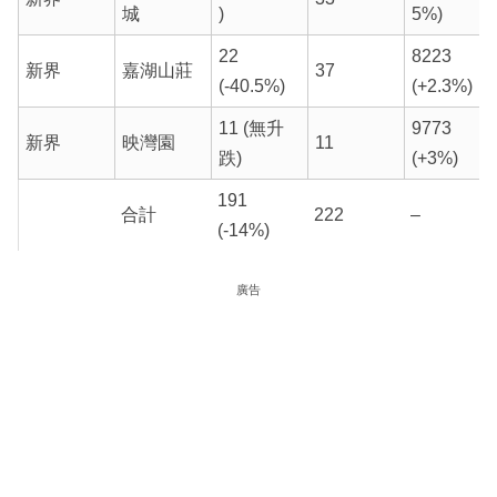
城
)
5%)
22
8223
新界
嘉湖山莊
37
(-40.5%)
(+2.3%)
11 (無升
9773
新界
映灣園
11
跌)
(+3%)
191
合計
222
–
(-14%)
廣告