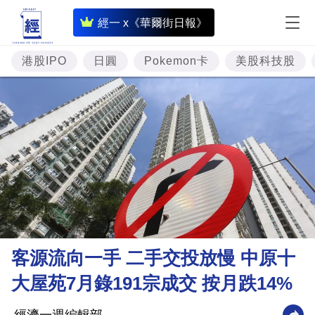
即
經一 x《華爾街日報》
時
財
港股IPO
日圓
Pokemon卡
美股科技股
經
專
題
投
資
樓
市
理
客源流向一手 二手交投放慢 中原十
財
大屋苑7月錄191宗成交 按月跌14%
商
業