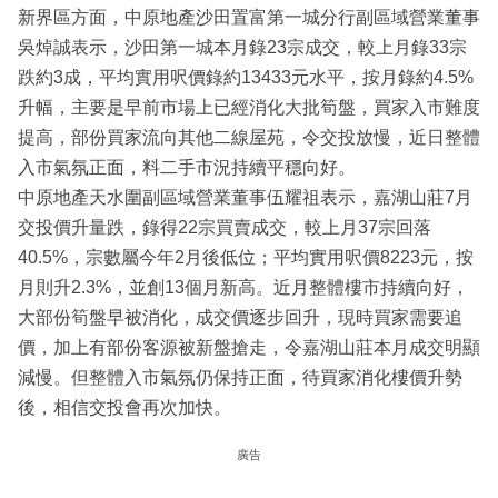
新界區方面，中原地產沙田置富第一城分行副區域營業董事
吳焯誠表示，沙田第一城本月錄23宗成交，較上月錄33宗
跌約3成，平均實用呎價錄約13433元水平，按月錄約4.5%
升幅，主要是早前市場上已經消化大批筍盤，買家入市難度
提高，部份買家流向其他二線屋苑，令交投放慢，近日整體
入市氣氛正面，料二手市況持續平穩向好。
中原地產天水圍副區域營業董事伍耀祖表示，嘉湖山莊7月
交投價升量跌，錄得22宗買賣成交，較上月37宗回落
40.5%，宗數屬今年2月後低位；平均實用呎價8223元，按
月則升2.3%，並創13個月新高。近月整體樓市持續向好，
大部份筍盤早被消化，成交價逐步回升，現時買家需要追
價，加上有部份客源被新盤搶走，令嘉湖山莊本月成交明顯
減慢。但整體入市氣氛仍保持正面，待買家消化樓價升勢
後，相信交投會再次加快。
廣告