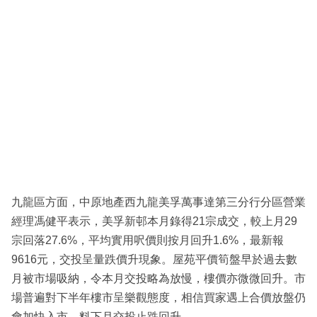
九龍區方面，中原地產西九龍美孚萬事達第三分行分區營業
經理馮健平表示，美孚新邨本月錄得21宗成交，較上月29
宗回落27.6%，平均實用呎價則按月回升1.6%，最新報
9616元，交投呈量跌價升現象。屋苑平價筍盤早於過去數
月被市場吸納，令本月交投略為放慢，樓價亦微微回升。市
場普遍對下半年樓市呈樂觀態度，相信買家遇上合價放盤仍
會加快入市，料下月交投止跌回升。