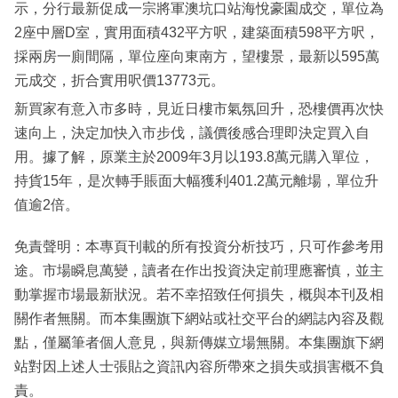
示，分行最新促成一宗將軍澳坑口站海悅豪園成交，單位為
2座中層D室，實用面積432平方呎，建築面積598平方呎，
採兩房一廁間隔，單位座向東南方，望樓景，最新以595萬
元成交，折合實用呎價13773元。
新買家有意入市多時，見近日樓市氣氛回升，恐樓價再次快
速向上，決定加快入市步伐，議價後感合理即決定買入自
用。據了解，原業主於2009年3月以193.8萬元購入單位，
持貨15年，是次轉手賬面大幅獲利401.2萬元離場，單位升
值逾2倍。
免責聲明：本專頁刊載的所有投資分析技巧，只可作參考用
途。市場瞬息萬變，讀者在作出投資決定前理應審慎，並主
動掌握市場最新狀況。若不幸招致任何損失，概與本刊及相
關作者無關。而本集團旗下網站或社交平台的網誌內容及觀
點，僅屬筆者個人意見，與新傳媒立場無關。本集團旗下網
站對因上述人士張貼之資訊內容所帶來之損失或損害概不負
責。