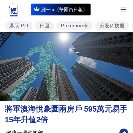
即
經一 x《華爾街日報》
時
財
港股IPO
日圓
Pokemon卡
美股科技股
經
專
題
投
資
樓
市
理
將軍澳海悅豪園兩房戶 595萬元易手
財
15年升值2倍
商
業