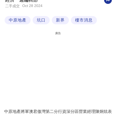
經濟一週編輯部
Oct 28 2024
二手成交
科
技
中原地產
坑口
新界
樓市消息
職
場
廣告
生
活
時
事
專
欄
訂
閱
專
中原地產將軍澳君傲灣第二分行資深分區營業經理陳炯炫表
區