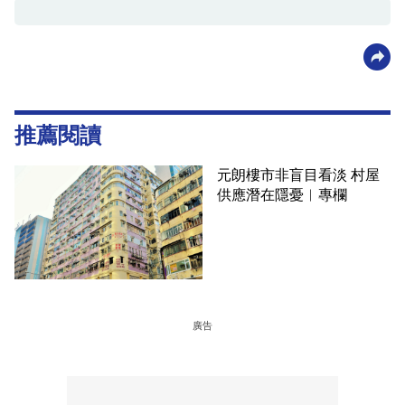
推薦閱讀
元朗樓市非盲目看淡 村屋
供應潛在隱憂︳專欄
廣告