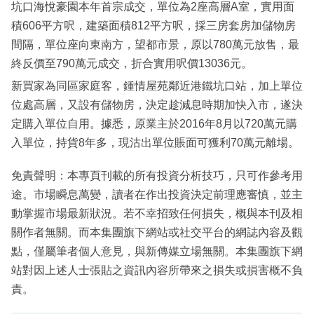
坑口海悅豪園本年首宗成交，單位為2座高層A室，實用面
積606平方呎，建築面積812平方呎，採三房套房加儲物房
間隔，單位座向東南方，望都市景，原以780萬元放售，最
終反價至790萬元成交，折合實用呎價13036元。
新買家為同區家庭客，鍾情屋苑鄰近港鐵坑口站，加上單位
位處高層，又設有儲物房，決定趁減息時期加快入市，遂決
定購入單位自用。據悉，原業主於2016年8月以720萬元購
入單位，持貨8年多，現沽出單位賬面可獲利70萬元離場。
免責聲明：本專頁刊載的所有投資分析技巧，只可作參考用
途。市場瞬息萬變，讀者在作出投資決定前理應審慎，並主
動掌握市場最新狀況。若不幸招致任何損失，概與本刊及相
關作者無關。而本集團旗下網站或社交平台的網誌內容及觀
點，僅屬筆者個人意見，與新傳媒立場無關。本集團旗下網
站對因上述人士張貼之資訊內容所帶來之損失或損害概不負
責。