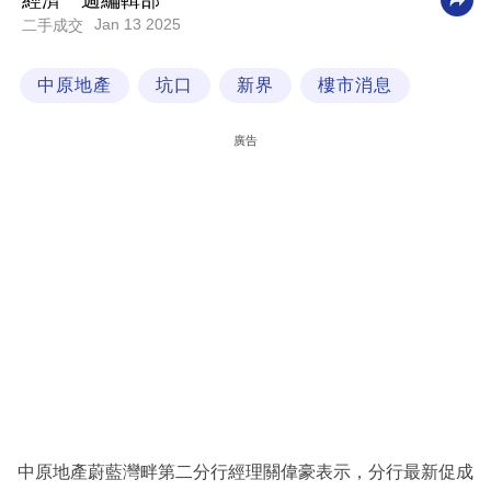
經濟一週編輯部
Jan 13 2025
二手成交
科
技
中原地產
坑口
新界
樓市消息
職
場
廣告
生
活
時
事
專
欄
訂
閱
專
中原地產蔚藍灣畔第二分行經理關偉豪表示，分行最新促成
區