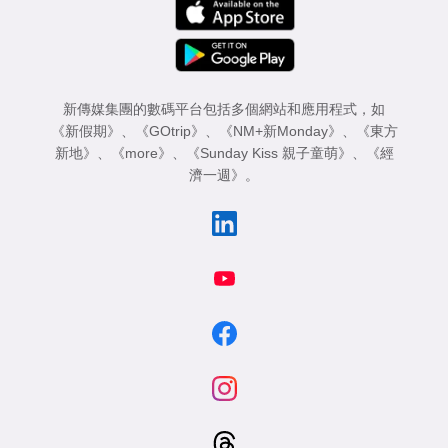
新傳媒集團的數碼平台包括多個網站和應用程式，如
《新假期》
、
《GOtrip》
、
《NM+新Monday》
、
《東方
新地》
、
《more》
、
《Sunday Kiss 親子童萌》
、
《經
濟一週》
。