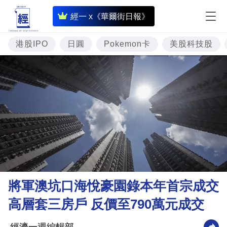
即
經一 x《華爾街日報》
時
財
港股IPO
日圓
Pokemon卡
美股科技股
經
專
題
投
資
樓
市
理
將軍澳坑口海悅豪園錄本年首宗成交
財
高層套三房戶 反價至790萬元成交
商
業