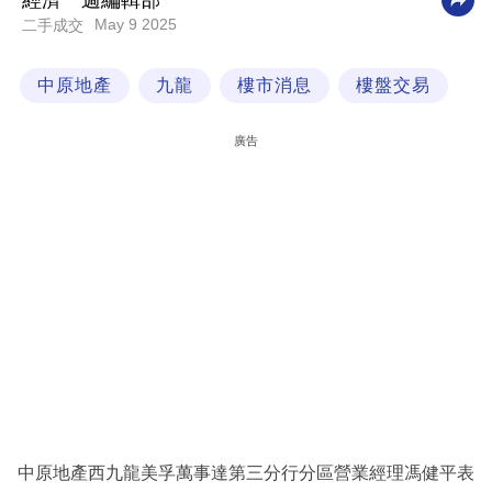
經濟一週編輯部
May 9 2025
二手成交
科
技
中原地產
九龍
樓市消息
樓盤交易
職
場
廣告
生
活
時
事
專
欄
訂
閱
專
中原地產西九龍美孚萬事達第三分行分區營業經理馮健平表
區