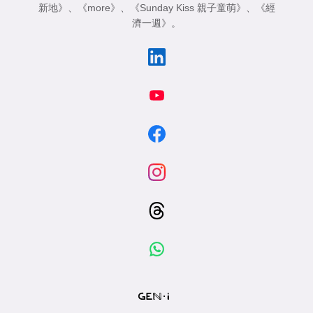
新地》
、
《more》
、
《Sunday Kiss 親子童萌》
、
《經
濟一週》
。