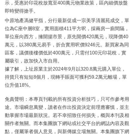
示，受惠於印花稅放寬至400萬元物業政策，區內細價放盤
即時變得搶手。
中原地產馮健平指，分行最新促成一宗美孚清麗苑成交，單
位為C座中層8室，實用面積411平方呎，採兩房一廁間隔，
單位座向西方，擁開揚市景，原先開價420萬元，現降價40
萬元，以380萬元易手，折合實用呎價9246元。新買家為同
區客，議價後樓價低於400萬元，只需付100元印花稅，實
屬吸引，故加快入市自用。
據了解，上址原業主於2024年9月以320.8萬元購入單位，
持貨只有短短8個月，現轉手賬面可獲利59.2萬元離場，單
位升值18%。
免責聲明：本專頁刊載的所有投資分析技巧，只可作參考用
途。市場瞬息萬變，讀者在作出投資決定前理應審慎，並主
動掌握市場最新狀況。若不幸招致任何損失，概與本刊及相
關作者無關。而本集團旗下網站或社交平台的網誌內容及觀
點，僅屬筆者個人意見，與新傳媒立場無關。本集團旗下網