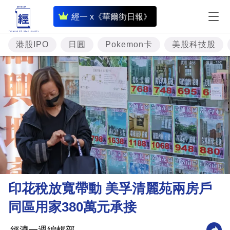
即
經一 x《華爾街日報》
時
財
港股IPO
日圓
Pokemon卡
美股科技股
經
專
題
投
資
樓
市
理
印花稅放寬帶動 美孚清麗苑兩房戶
財
同區用家380萬元承接
商
業