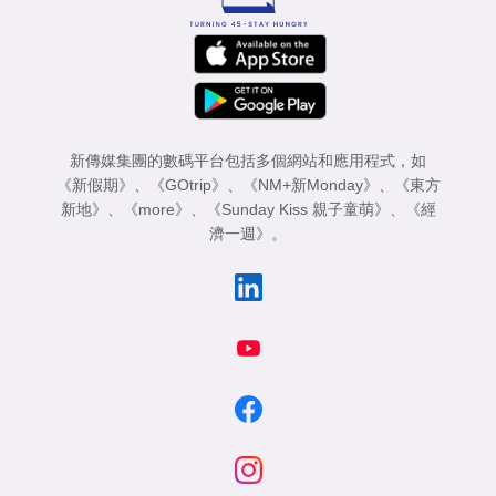
新傳媒集團的數碼平台包括多個網站和應用程式，如
《新假期》
、
《GOtrip》
、
《NM+新Monday》
、
《東方
新地》
、
《more》
、
《Sunday Kiss 親子童萌》
、
《經
濟一週》
。