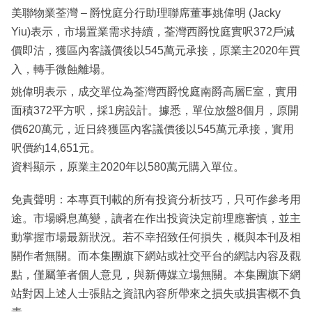
美聯物業荃灣 – 爵悅庭分行助理聯席董事姚偉明 (Jacky
Yiu)表示，市場置業需求持續，荃灣西爵悅庭實呎372戶減
價即沽，獲區內客議價後以545萬元承接，原業主2020年買
入，轉手微蝕離場。
姚偉明表示，成交單位為荃灣西爵悅庭南爵高層E室，實用
面積372平方呎，採1房設計。據悉，單位放盤8個月，原開
價620萬元，近日終獲區內客議價後以545萬元承接，實用
呎價約14,651元。
資料顯示，原業主2020年以580萬元購入單位。
免責聲明：本專頁刊載的所有投資分析技巧，只可作參考用
途。市場瞬息萬變，讀者在作出投資決定前理應審慎，並主
動掌握市場最新狀況。若不幸招致任何損失，概與本刊及相
關作者無關。而本集團旗下網站或社交平台的網誌內容及觀
點，僅屬筆者個人意見，與新傳媒立場無關。本集團旗下網
站對因上述人士張貼之資訊內容所帶來之損失或損害概不負