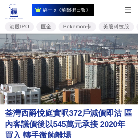
即
經一 x《華爾街日報》
時
財
港股IPO
匯金
Pokemon卡
美股科技股
經
專
題
投
資
樓
市
理
荃灣西爵悅庭實呎372戶減價即沽 區
財
內客議價後以545萬元承接 2020年
商
買入 轉手微蝕離場
業