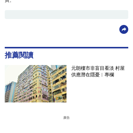
責。
推薦閱讀
元朗樓市非盲目看淡 村屋
供應潛在隱憂︳專欄
廣告