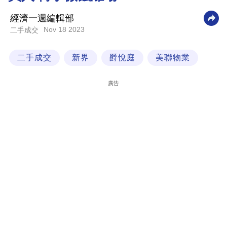
科
經濟一週編輯部
技
Nov 18 2023
二手成交
職
二手成交
新界
爵悅庭
美聯物業
場
生
廣告
活
時
事
專
欄
訂
閱
專
區