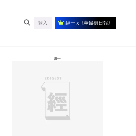
登入
經一 x《華爾街日報》
廣告