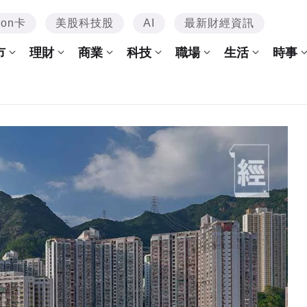
mon卡
美股科技股
AI
最新財經資訊
市
理財
商業
科技
職場
生活
時事