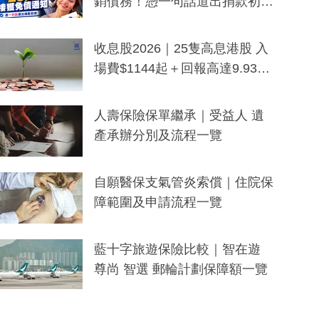
銷債務！憑一句話道出捐款初
衷：加州26萬人接獲免債通知、
一度被誤當詐騙手段
收息股2026｜25隻高息港股 入
場費$1144起＋回報高達9.93
厘！持續更新
人壽保險保單繼承｜受益人 遺
產承辦分別及流程一覽
自願醫保支氣管炎索償｜住院保
障範圍及申請流程一覽
藍十字旅遊保險比較｜智在遊
尊尚 智選 郵輪計劃保障額一覽