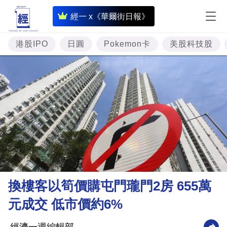
即
經一 x《華爾街日報》
時
財
港股IPO
日圓
Pokemon卡
美股科技股
經
專
題
投
資
樓
市
理
換樓客以筍價購屯門瓏門2房 655萬
財
元成交 低市價約6%
商
業