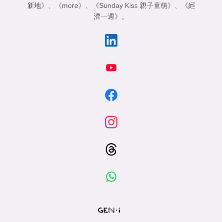
新地》
、
《more》
、
《Sunday Kiss 親子童萌》
、
《經
濟一週》
。