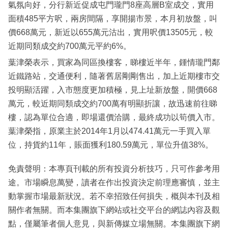
氣氛向好，分行新近促成屯門瓏門8座高層B室成交，實用
面積485平方呎，兩房間隔，享開揚市景，本月初放盤，叫
價668萬元，新近以655萬元沽出，實用呎價13505元，較
近期同類成交約700萬元平約6%。
葉津榮表示，買家為同區換樓客，睇樓近半年，鍾情瓏門鄰
近鐵路站，交通便利，隨著舊居剛剛售出，加上近期樓市交
投明顯活躍，入市態度更加積極，見上址新放盤，開價668
萬元，較近期同類成交約700萬有明顯折讓，故迅速前往睇
樓，認為單位合適，即場還價洽購，最終成功以筍價入市。
葉津榮指，原業主於2014年1月以474.41萬元一手買入單
位，持貨約11年，賬面獲利180.59萬元，單位升值38%。
免責聲明：本專頁刊載的所有投資分析技巧，只可作參考用
途。市場瞬息萬變，讀者在作出投資決定前理應審慎，並主
動掌握市場最新狀況。若不幸招致任何損失，概與本刊及相
關作者無關。而本集團旗下網站或社交平台的網誌內容及觀
點，僅屬筆者個人意見，與新傳媒立場無關。本集團旗下網