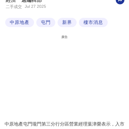
經濟一週編輯部
Jul 27 2025
二手成交
科
技
中原地產
屯門
新界
樓市消息
職
場
廣告
生
活
時
事
專
欄
訂
閱
專
中原地產屯門瓏門第三分行分區營業經理葉津榮表示，入市
區