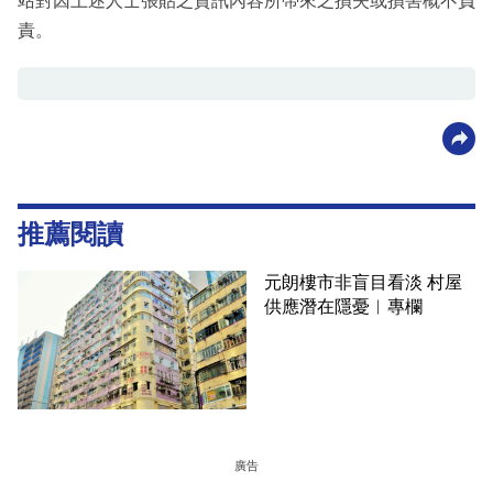
站對因上述人士張貼之資訊內容所帶來之損失或損害概不負
責。
推薦閱讀
元朗樓市非盲目看淡 村屋
供應潛在隱憂︳專欄
廣告