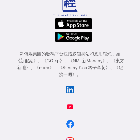
新傳媒集團的數碼平台包括多個網站和應用程式，如
《新假期》
、
《GOtrip》
、
《NM+新Monday》
、
《東方
新地》
、
《more》
、
《Sunday Kiss 親子童萌》
、
《經
濟一週》
。