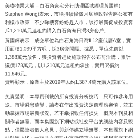
美聯物業大埔 – 白石角豪宅分行助理區域經理黃國輝(
Stephen Wong)表示，市場持續憧憬月底施政報告將公布有
利樓市政策，不少睇樓客紛紛趕入市，該行最新促成投資客
斥1,210萬元連租約購入白石角海日灣3房套戶。
黃國輝表示，成交單位為白石角海日灣II 12座低層A室，實
用面積1,039平方呎，採3房套間隔。據悉，單位先前以
1,388萬元放售，獲投資者趕於施政報告公布前洽購，累計
議價178萬元，以1,210萬元連租約承接，實用呎價約
11,646元。
資料顯示，原業主於2019年以約1,387.4萬元購入該單位。
免責聲明：本專頁刊載的所有投資分析技巧，只可作參考用
途。市場瞬息萬變，讀者在作出投資決定前理應審慎，並主
動掌握市場最新狀況。若不幸招致任何損失，概與本刊及相
關作者無關。而本集團旗下網站或社交平台的網誌內容及觀
點，僅屬筆者個人意見，與新傳媒立場無關。本集團旗下網