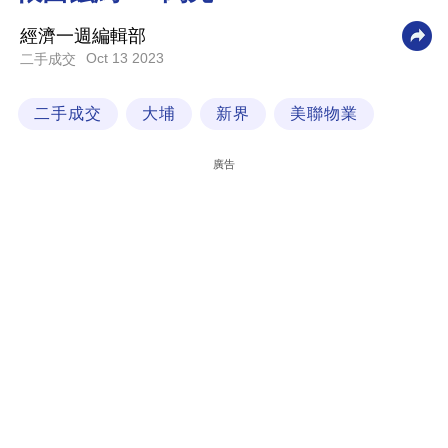
科
經濟一週編輯部
技
Oct 13 2023
二手成交
職
二手成交
大埔
新界
美聯物業
場
生
廣告
活
時
事
專
欄
訂
閱
專
區