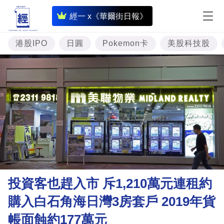
即
經一 x《華爾街日報》
時
財
港股IPO
日圓
Pokemon卡
美股科技股
經
專
題
投
資
樓
市
理
投資客也趕入市 斥1,210萬元連租約
財
購入白石角海日灣3房套戶 2019年貨
商
帳面蝕約177萬元
業