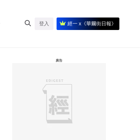
登入
經一 x《華爾街日報》
廣告