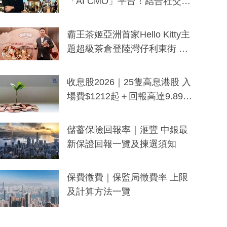
「AI CMO」平台！結合社交聆
聽與廣東話大模型 助中小企數
分鐘生成「貼地」宣傳短片
霸王茶姬亞洲首家Hello Kitty主
題超級茶倉登陸灣仔利東街 推
出首創「伯爵紅茶色」Hello Kitt
y及香港限定特調系列
收息股2026｜25隻高息港股 入
場費$1212起＋回報高達9.89
厘！持續更新
儲蓄保險回報率｜滙豐 中銀最
新保證回報一覽及揀選須知
保費徵費｜保監局徵費率 上限
及計算方法一覽