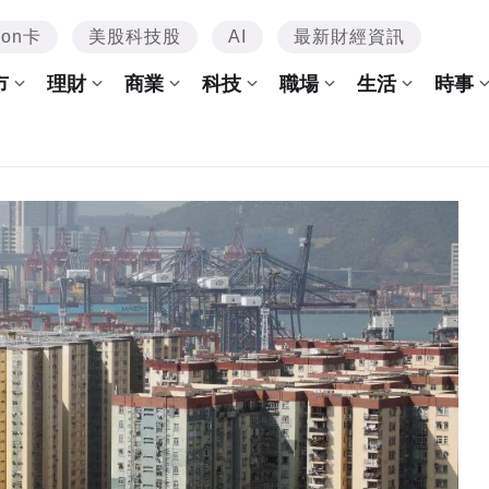
mon卡
美股科技股
AI
最新財經資訊
市
理財
商業
科技
職場
生活
時事