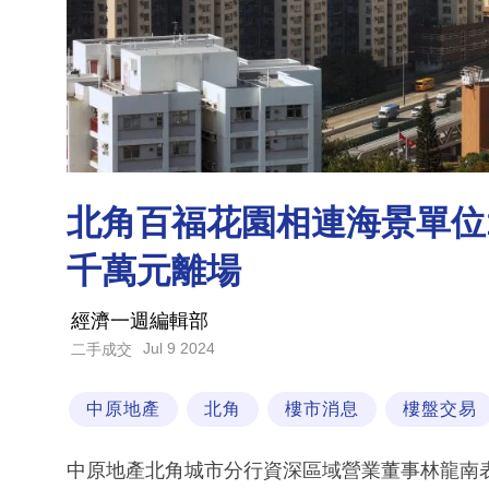
北角百福花園相連海景單位1
千萬元離場
經濟一週編輯部
Jul 9 2024
二手成交
中原地產
北角
樓市消息
樓盤交易
中原地產北角城市分行資深區域營業董事林龍南