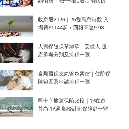
銷債務！憑一句話道出捐款初
衷：加州26萬人接獲免債通知、
一度被誤當詐騙手段
收息股2026｜25隻高息港股 入
場費$1144起＋回報高達9.93
厘！持續更新
人壽保險保單繼承｜受益人 遺
產承辦分別及流程一覽
自願醫保支氣管炎索償｜住院保
障範圍及申請流程一覽
藍十字旅遊保險比較｜智在遊
尊尚 智選 郵輪計劃保障額一覽