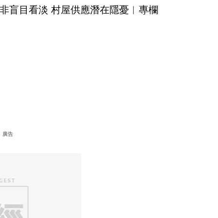
非盲目看淡 村屋供應潛在隱憂︳專欄
廣告