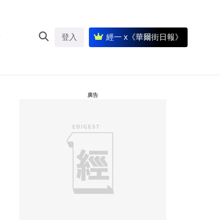
登入
經一 x《華爾街日報》
廣告