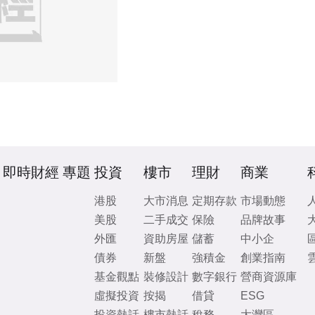
即時財經
專題
投資
樓市
理財
商業
港股
大市消息
定期存款
市場動態
美股
二手成交
保險
品牌故事
外匯
資助房屋
儲蓄
中小企
債券
新盤
強積金
創業指南
基金觀點
裝修設計
數字銀行
營商資源庫
虛擬投資
按揭
借貸
ESG
投資熱話
樓市熱話
稅務
大灣區