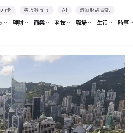
mon卡
美股科技股
AI
最新財經資訊
市
理財
商業
科技
職場
生活
時事