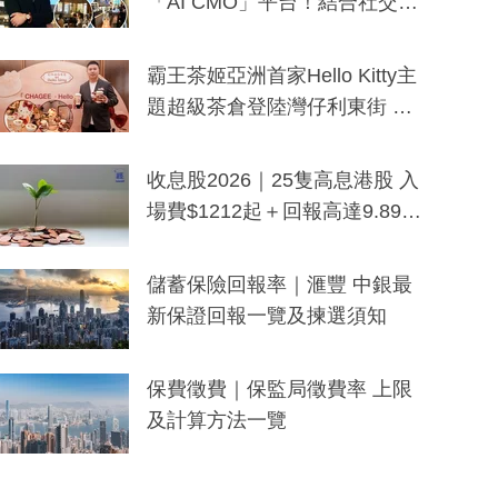
「AI CMO」平台！結合社交聆
聽與廣東話大模型 助中小企數
分鐘生成「貼地」宣傳短片
霸王茶姬亞洲首家Hello Kitty主
題超級茶倉登陸灣仔利東街 推
出首創「伯爵紅茶色」Hello Kitt
y及香港限定特調系列
收息股2026｜25隻高息港股 入
場費$1212起＋回報高達9.89
厘！持續更新
儲蓄保險回報率｜滙豐 中銀最
新保證回報一覽及揀選須知
保費徵費｜保監局徵費率 上限
及計算方法一覽