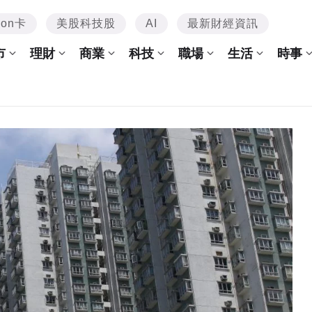
mon卡
美股科技股
AI
最新財經資訊
市
理財
商業
科技
職場
生活
時事