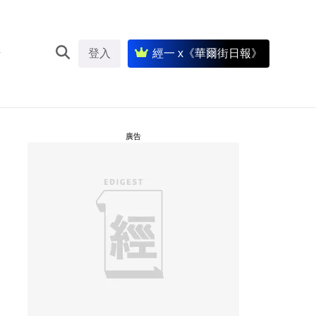
登入
經一 x《華爾街日報》
廣告