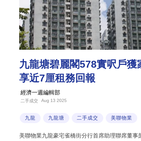
九龍塘碧麗閣578實呎戶獲家
享近7厘租務回報
經濟一週編輯部
Aug 13 2025
二手成交
九龍
九龍塘
二手成交
美聯物業
美聯物業九龍豪宅雀橋街分行首席助理聯席董事彭文翎