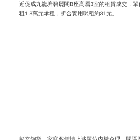
近促成九龍塘碧麗閣B座高層3室的租賃成交，單
租1.8萬元承租，折合實用呎租約31元。
彭文翎指，家庭客鍾情上述單位内櫳企理，間隔四