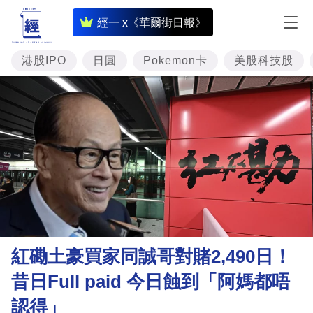
即
經一 x《華爾街日報》
時
財
港股IPO
日圓
Pokemon卡
美股科技股
經
專
題
投
資
樓
市
理
紅磡土豪買家同誠哥對賭2,490日！
財
昔日Full paid 今日蝕到「阿媽都唔
商
認得」
業