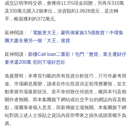
成交註明準時交易，會獲得11.5%現金回贈，另再斥310萬
及330萬元購入2個車位，涉資額約1.0628億元，是次轉
手，帳面獲利約372萬元。
延伸閱讀：
「電飯煲大王」蒙民偉家族3.5億散貨！中環集
團大廈全層另一個「大王」接貨
延伸閱讀：
新樓Call loan二重彩！屯門「蟹貨」業主遭財仔
要求還200萬 否則下場好悲壯
免責聲明：本專頁刊載的所有投資分析技巧，只可作參考用
途。市場瞬息萬變，讀者在作出投資決定前理應審慎，並主
動掌握市場最新狀況。若不幸招致任何損失，概與本刊及相
關作者無關。而本集團旗下網站或社交平台的網誌內容及觀
點，僅屬筆者個人意見，與新傳媒立場無關。本集團旗下網
站對因上述人士張貼之資訊內容所帶來之損失或損害概不負
責。