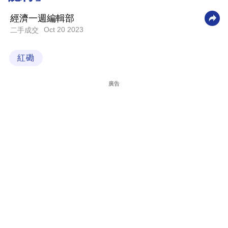
科
經濟一週編輯部
技
Oct 20 2023
二手成交
職
紅磡
場
生
廣告
活
時
事
專
欄
訂
閱
專
區