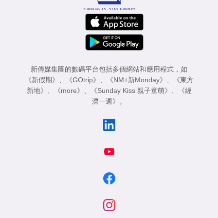
新傳媒集團的數碼平台包括多個網站和應用程式，如
《新假期》
、
《GOtrip》
、
《NM+新Monday》
、
《東方
新地》
、
《more》
、
《Sunday Kiss 親子童萌》
、
《經
濟一週》
。