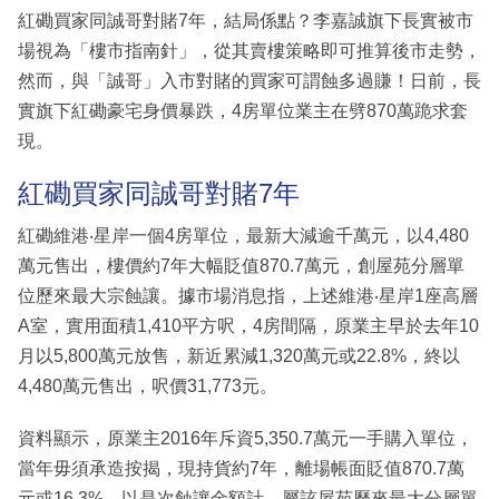
紅磡買家同誠哥對賭7年，結局係點？李嘉誠旗下長實被市
場視為「樓市指南針」，從其賣樓策略即可推算後市走勢，
然而，與「誠哥」入市對賭的買家可謂蝕多過賺！日前，長
實旗下紅磡豪宅身價暴跌，4房單位業主在劈870萬跪求套
現。
紅磡買家同誠哥對賭7年
紅磡維港‧星岸一個4房單位，最新大減逾千萬元，以4,480
萬元售出，樓價約7年大幅貶值870.7萬元，創屋苑分層單
位歷來最大宗蝕讓。據市場消息指，上述維港‧星岸1座高層
A室，實用面積1,410平方呎，4房間隔，原業主早於去年10
月以5,800萬元放售，新近累減1,320萬元或22.8%，終以
4,480萬元售出，呎價31,773元。
資料顯示，原業主2016年斥資5,350.7萬元一手購入單位，
當年毋須承造按揭，現持貨約7年，離場帳面貶值870.7萬
元或16.3%，以是次蝕讓金額計，屬該屋苑歷來最大分層單