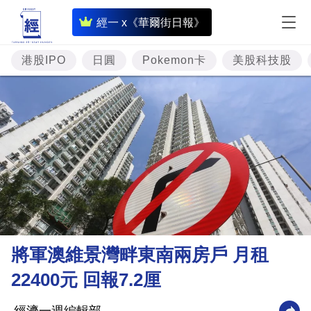
即
經一 x《華爾街日報》
時
財
港股IPO
日圓
Pokemon卡
美股科技股
經
專
題
投
資
樓
市
理
將軍澳維景灣畔東南兩房戶 月租
財
22400元 回報7.2厘
商
業