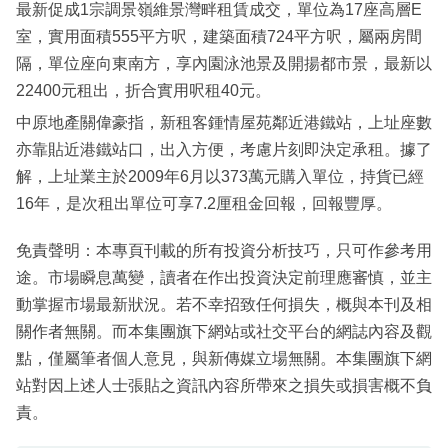
最新促成1宗調景嶺維景灣畔租賃成交，單位為17座高層E
室，實用面積555平方呎，建築面積724平方呎，屬兩房間
隔，單位座向東南方，享內園泳池景及開揚都市景，最新以
22400元租出，折合實用呎租40元。
中原地產關偉豪指，新租客鍾情屋苑鄰近港鐵站，上址座數
亦靠貼近港鐵站口，出入方便，考慮片刻即決定承租。據了
解，上址業主於2009年6月以373萬元購入單位，持貨已經
16年，是次租出單位可享7.2厘租金回報，回報豐厚。
免責聲明：本專頁刊載的所有投資分析技巧，只可作參考用
途。市場瞬息萬變，讀者在作出投資決定前理應審慎，並主
動掌握市場最新狀況。若不幸招致任何損失，概與本刊及相
關作者無關。而本集團旗下網站或社交平台的網誌內容及觀
點，僅屬筆者個人意見，與新傳媒立場無關。本集團旗下網
站對因上述人士張貼之資訊內容所帶來之損失或損害概不負
責。