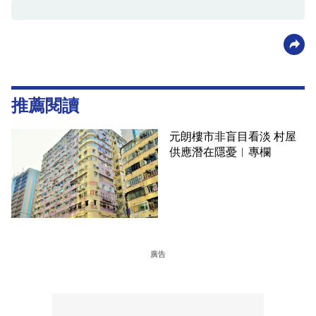
推薦閱讀
元朗樓市非盲目看淡 村屋
供應潛在隱憂︳專欄
廣告