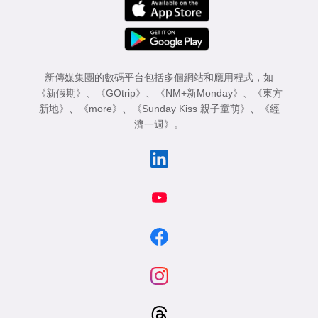
新傳媒集團的數碼平台包括多個網站和應用程式，如
《新假期》
、
《GOtrip》
、
《NM+新Monday》
、
《東方
新地》
、
《more》
、
《Sunday Kiss 親子童萌》
、
《經
濟一週》
。