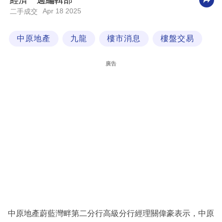
經濟一週編輯部
Apr 18 2025
二手成交
科
技
中原地產
九龍
樓市消息
樓盤交易
職
場
廣告
生
活
時
事
專
欄
訂
閱
專
中原地產蔚藍灣畔第二分行高級分行經理關偉豪表示，中原
區