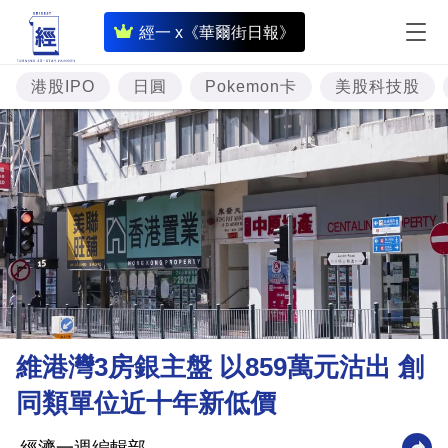
即
經一 x《華爾街日報》
時
財
港股IPO
日圓
Pokemon卡
美股科技股
經
專
題
投
資
樓
市
理
維港灣3房銀主盤 以859萬元沽出 創
財
同類單位近十年新低價
商
業