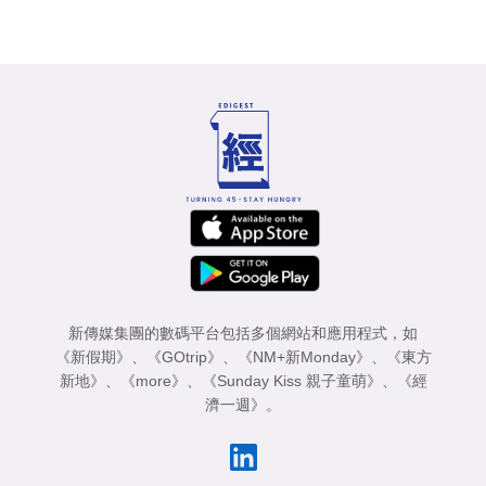
新傳媒集團的數碼平台包括多個網站和應用程式，如
《新假期》
、
《GOtrip》
、
《NM+新Monday》
、
《東方
新地》
、
《more》
、
《Sunday Kiss 親子童萌》
、
《經
濟一週》
。