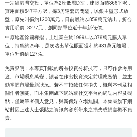
一宗維港灣交投，單位為2座低層D室，建築面積866平呎，
實用面積647平方呎，採3房連套房間隔，以銀主盤形式放
盤，原先叫價約1200萬元，日前最終以859萬元沽出，折合
實用呎價13277元，創同類單位近十年新低價。
中原地產徐國樺指，上址業主於1999年以378萬元購入單
位，持貨約25年，是次沽出單位賬面獲利約481萬元離場，
單位升值約127%。
免責聲明：本專頁刊載的所有投資分析技巧，只可作參考用
途。市場瞬息萬變，讀者在作出投資決定前理應審慎，並主
動掌握市場最新狀況。若不幸招致任何損失，概與本刊及相
關作者無關。而本集團旗下網站或社交平台的網誌內容及觀
點，僅屬筆者個人意見，與新傳媒立場無關。本集團旗下網
站對因上述人士張貼之資訊內容所帶來之損失或損害概不負
責。