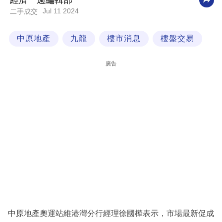
經濟一週編輯部
Jul 11 2024
二手成交
科
技
中原地產
九龍
樓市消息
樓盤交易
職
場
廣告
生
活
時
事
專
欄
訂
閱
專
中原地產奧運站維港灣分行經理徐國樺表示，市場最新促成
區