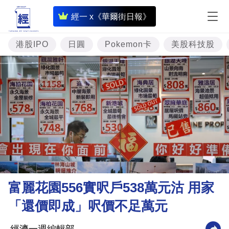
即
經一 x《華爾街日報》
時
財
港股IPO
日圓
Pokemon卡
美股科技股
經
專
題
投
資
樓
市
理
富麗花園556實呎戶538萬元沽 用家
財
「還價即成」呎價不足萬元
商
業