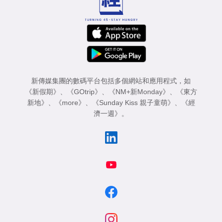
新傳媒集團的數碼平台包括多個網站和應用程式，如
《新假期》
、
《GOtrip》
、
《NM+新Monday》
、
《東方
新地》
、
《more》
、
《Sunday Kiss 親子童萌》
、
《經
濟一週》
。