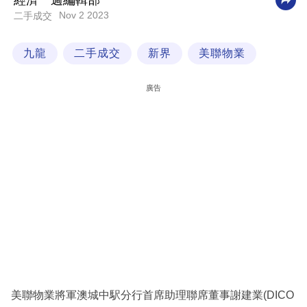
經濟一週編輯部
Nov 2 2023
二手成交
科
技
九龍
二手成交
新界
美聯物業
職
場
廣告
生
活
時
事
專
欄
訂
閱
專
美聯物業將軍澳城中駅分行首席助理聯席董事謝建業(DICO
區