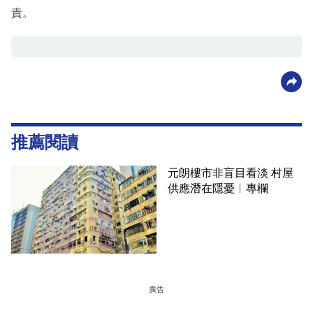
責。
推薦閱讀
元朗樓市非盲目看淡 村屋
供應潛在隱憂︳專欄
廣告