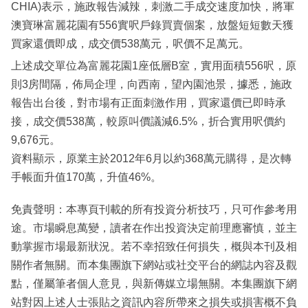
CHIA)表示，施政報告減辣，刺激二手成交速度加快，將軍
澳寶琳富麗花園有556實呎戶錄買賣個案，放盤短短數天獲
買家還價即成，成交價538萬元，呎價不足萬元。
上述成交單位為富麗花園1座低層B室，實用面積556呎，原
則3房間隔，佈局企理，向西南，望內園池景，據悉，施政
報告出台後，對市場有正面刺激作用，買家還價已即時承
接，成交價538萬，較原叫價議減6.5%，折合實用呎價約
9,676元。
資料顯示，原業主於2012年6月以約368萬元購得，是次轉
手帳面升值170萬，升值46%。
免責聲明：本專頁刊載的所有投資分析技巧，只可作參考用
途。市場瞬息萬變，讀者在作出投資決定前理應審慎，並主
動掌握市場最新狀況。若不幸招致任何損失，概與本刊及相
關作者無關。而本集團旗下網站或社交平台的網誌內容及觀
點，僅屬筆者個人意見，與新傳媒立場無關。本集團旗下網
站對因上述人士張貼之資訊內容所帶來之損失或損害概不負