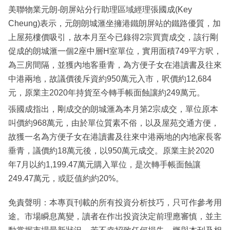
美聯物業元朗-朗屏站分行助理區域經理張國成(Key
Cheung)表示，元朗朗城滙坐擁港鐵朗屏站的鐵路優質，加
上屋苑樓價吸引，故本月至今已錄得2宗買賣成交，該行剛
促成的朗城滙一個2座中層H室單位，實用面積749平方呎，
為三房間隔，並獲內地客垂青，為方便子女在港讀書及往來
中港兩地，故議價後斥資約950萬元入市，呎價約12,684
元，原業主2020年持貨至今轉手帳面蝕讓約249萬元。
張國成指出，剛成交的朗城滙為本月第2宗成交，單位原本
叫價約968萬元，由於單位質素不俗，以及屋苑交通方便，
故獲一名為方便子女在港讀書及往來中港兩地的內地家長客
垂青，議價約18萬元後，以950萬元成交。原業主於2020
年7月以約1,199.47萬元購入單位，是次轉手帳面蝕讓
249.47萬元，或貶值約約20%。
免責聲明：本專頁刊載的所有投資分析技巧，只可作參考用
途。市場瞬息萬變，讀者在作出投資決定前理應審慎，並主