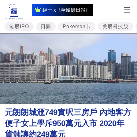
即
經一 x《華爾街日報》
時
財
港股IPO
日圓
Pokemon卡
美股科技股
經
專
題
投
資
樓
市
理
元朗朗城滙749實呎三房戶 內地客方
財
便子女上學斥950萬元入市 2020年
商
貨蝕讓約249萬元
業