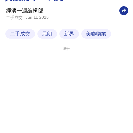
科
經濟一週編輯部
技
Jun 11 2025
二手成交
職
二手成交
元朗
新界
美聯物業
場
生
廣告
活
時
事
專
欄
訂
閱
專
區