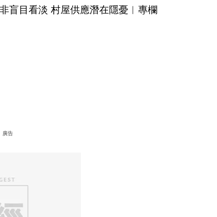
非盲目看淡 村屋供應潛在隱憂︳專欄
廣告