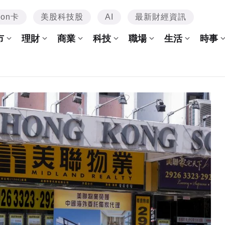
mon卡
美股科技股
AI
最新財經資訊
市
理財
商業
科技
職場
生活
時事