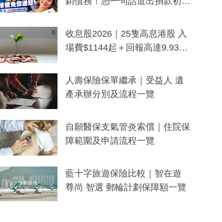
銷債務！憑一句話道出捐款初
衷：加州26萬人接獲免債通知、
一度被誤當詐騙手段
收息股2026｜25隻高息港股 入
場費$1144起＋回報高達9.93
厘！持續更新
人壽保險保單繼承｜受益人 遺
產承辦分別及流程一覽
自願醫保支氣管炎索償｜住院保
障範圍及申請流程一覽
藍十字旅遊保險比較｜智在遊
尊尚 智選 郵輪計劃保障額一覽