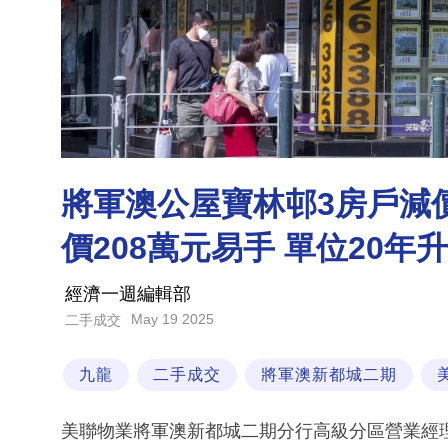
將軍澳公屋寶林邨3房戶減價
價208萬元易手 單位20年
經濟一週編輯部
May 19 2025
二手成交
九龍
二手成交
將軍澳新都城二期
美聯物業將軍澳新都城二期分行高級分區營業經理林健