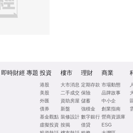
即時財經
專題
投資
樓市
理財
商業
港股
大市消息
定期存款
市場動態
美股
二手成交
保險
品牌故事
外匯
資助房屋
儲蓄
中小企
債券
新盤
強積金
創業指南
基金觀點
裝修設計
數字銀行
營商資源庫
虛擬投資
按揭
借貸
ESG
投資熱話
樓市熱話
稅務
大灣區