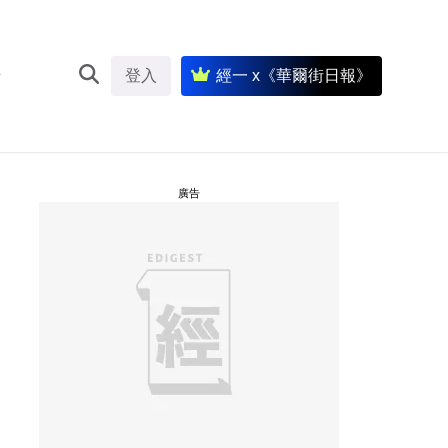
登入
經一 x《華爾街日報》
廣告