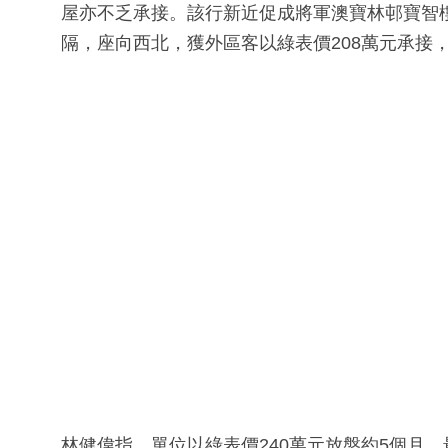
屋亦不乏承接。該行新近促成將軍澳寶林邨寶智樓
隔，座向西北，獲外區客以綠表價208萬元承接，實
林健偉指，單位以綠表價240萬元放盤約5個月，